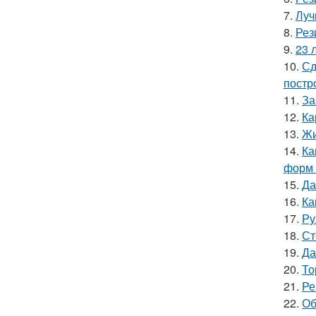
7.
Луч
8.
Рез
9.
23 
10.
Сд
постр
11.
За
12.
Ка
13.
Жи
14.
Ка
форм 
15.
Да
16.
Ка
17.
Ру
18.
Ст
19.
Да
20.
То
21.
Ре
22.
Об