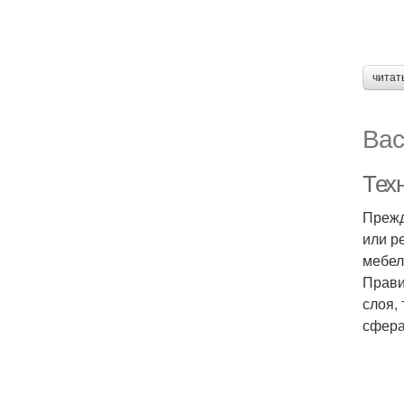
читат
Вас
Тех
Прежд
или р
мебел
Прави
слоя,
сфера