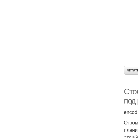
читат
Сто
под
encod
Огром
плани
атриб