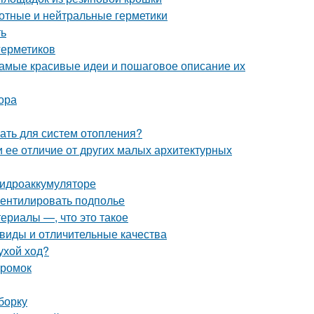
отные и нейтральные герметики
ть
герметиков
амые красивые идеи и пошаговое описание их
ора
ать для систем отопления?
и ее отличие от других малых архитектурных
гидроаккумуляторе
вентилировать подполье
ериалы —, что это такое
виды и отличительные качества
ухой ход?
кромок
борку