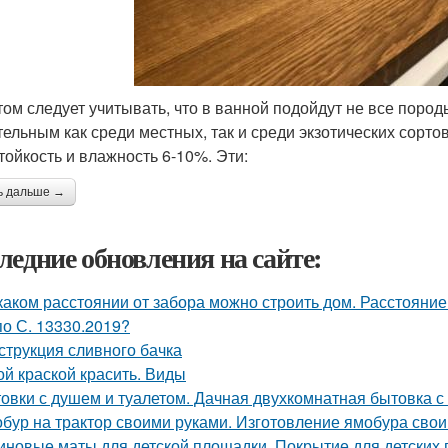
том следует учитывать, что в ванной подойдут не все пород
тельным как среди местных, так и среди экзотических сортов
тойкость и влажность 6-10%. Эти:
ь дальше →
ледние обновления на сайте:
каком расстоянии от забора можно строить дом. Расстояние
по С. 13330.2019?
струкция сливного бачка
ой краской красить. Виды
овки с душем и туалетом. Дачная двухкомнатная бытовка с
бур на трактор своими руками. Изготовление ямобура сво
иновые маты для детской площадки. Покрытие для детских