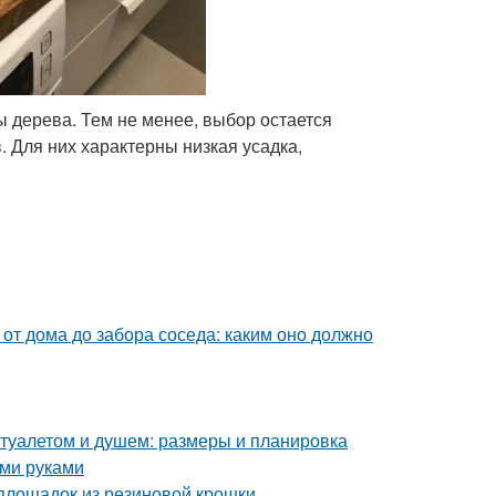
ы дерева. Тем не менее, выбор остается
. Для них характерны низкая усадка,
 от дома до забора соседа: каким оно должно
 туалетом и душем: размеры и планировка
ими руками
 площадок из резиновой крошки