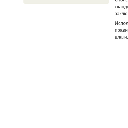
сканд
заклю
Испол
прави
влаги.