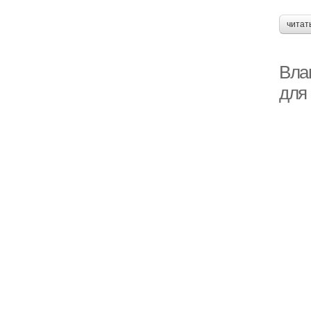
читат
Вла
для