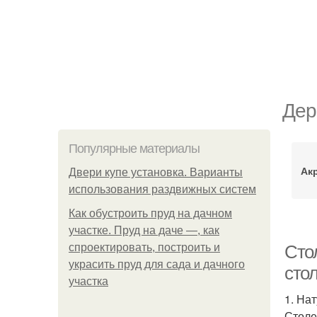
Дер
Популярные материалы
Ак
Двери купе установка. Варианты
использования раздвижных систем
Как обустроить пруд на дачном
участке. Пруд на даче —, как
спроектировать, построить и
Сто
украсить пруд для сада и дачного
сто
участка
1. На
Столе