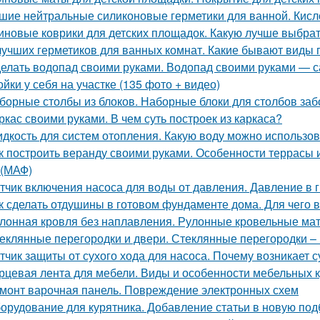
шие нейтральные силиконовые герметики для ванной. Кисл
иновые коврики для детских площадок. Какую лучше выбра
лучших герметиков для ванных комнат. Какие бывают виды 
елать водопад своими руками. Водопад своими руками — с
ойки у себя на участке (135 фото + видео)
борные столбы из блоков. Наборные блоки для столбов заб
ркас своими руками. В чем суть построек из каркаса?
дкость для систем отопления. Какую воду можно использов
к построить веранду своими руками. Особенности террасы 
(МАФ)
тчик включения насоса для воды от давления. Давление в 
к сделать отдушины в готовом фундаменте дома. Для чего 
лонная кровля без наплавления. Рулонные кровельные мат
еклянные перегородки и двери. Стеклянные перегородки – 
тчик защиты от сухого хода для насоса. Почему возникает с
рцевая лента для мебели. Виды и особенности мебельных 
монт варочная панель. Повреждение электронных схем
орудование для курятника. Добавление статьи в новую под