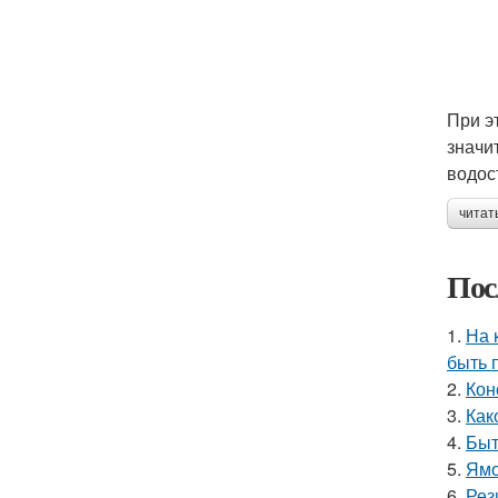
При э
значи
водос
читат
Пос
1.
На 
быть 
2.
Кон
3.
Как
4.
Быт
5.
Ямо
6.
Рез