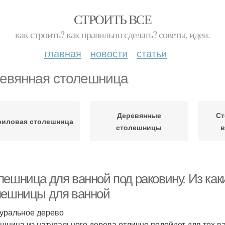
СТРОИТЬ ВСЕ
как строить? как правильно сделать? советы, идеи.
главная
новости
статьи
евянная столешница
Деревянные
Ст
риловая столешница
столешницы
в
лешница для ванной под раковину. Из как
лешницы для ванной
туральное дерево
шница из натурального дерева отлично подойдет для тех 