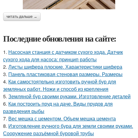
читать дальше →
Последние обновления на сайте:
1.
Насосная станция с датчиком сухого хода. Датчик
сухого хода для насоса: принцип работы
2.
Листы шифера плоские. Характеристики шифера
3.
Панель пластиковая стеновая размеры. Размеры
4.
Как самостоятельно изготовить ручной бур для
земляных работ. Ножи и способ из крепления
5.
Земляной бур своими руками. Изготовление деталей
6.
Как построить пруд на даче. Виды прудов для
разведения рыбы
7.
Вес мешка с цементом. Объем мешка цемента
8.
Изготовление ручного бура для земли своими руками.
Сооружение разъёмной буровой трубы