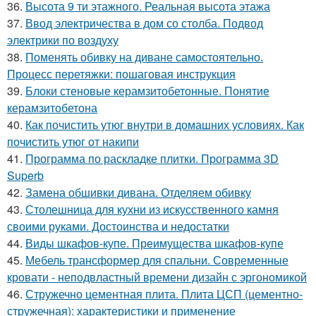
36.
Высота 9 ти этажного. Реальная высота этажа
37.
Ввод электричества в дом со столба. Подвод
электрики по воздуху
38.
Поменять обивку на диване самостоятельно.
Процесс перетяжки: пошаговая инструкция
39.
Блоки стеновые керамзитобетонные. Понятие
керамзитобетона
40.
Как почистить утюг внутри в домашних условиях. Как
почистить утюг от накипи
41.
Программа по раскладке плитки. Программа 3D
Superb
42.
Замена обшивки дивана. Отделяем обивку
43.
Столешница для кухни из искусственного камня
своими руками. Достоинства и недостатки
44.
Виды шкафов-купе. Преимущества шкафов-купе
45.
Мебель трансформер для спальни. Современные
кровати - неподвластный времени дизайн с эргономикой
46.
Стружечно цементная плита. Плита ЦСП (цементно-
стружечная): характеристики и применение