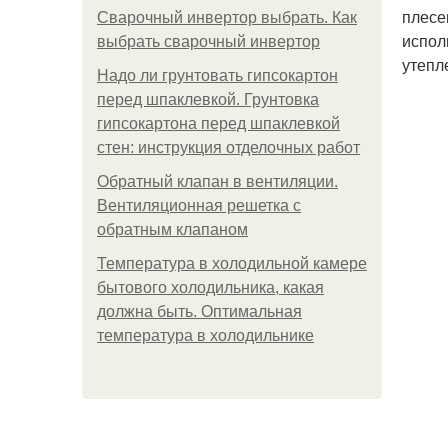
плесе
Сварочный инвертор выбрать. Как
испол
выбрать сварочный инвертор
утепл
Надо ли грунтовать гипсокартон
перед шпаклевкой. Грунтовка
гипсокартона перед шпаклевкой
стен: инструкция отделочных работ
Обратный клапан в вентиляции.
Вентиляционная решетка с
обратным клапаном
Температура в холодильной камере
бытового холодильника, какая
должна быть. Оптимальная
температура в холодильнике