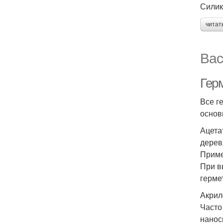
Силик
читат
Вас
Гер
Все г
основ
Ацета
дерев
Приме
При в
герме
Акри
Часто
нанос