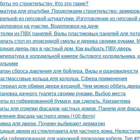
боты по строительству. Кто это такие?
матура для опалубки. Продолжаем строительство: армиров
рельеф из гипсовой штукатурки. Изготовление из гипсовой 
допровод на участке. Водопровод на даче
толки из ПВХ панелей. Виды пластиковых панелей для пот
елать стол из эпоксидной смолы и дерева своими руками.
одная дверь пвх в частный дом. Как выбрать ПВХ-дверь
мпература в холодильной камере бытового холодильника, 
ильнике
апан сброса давления для бойлера. Виды и разновидности
астмассовые кольца для колодца. Сфера применения
териал для обивки двери входной. Чем можно оббить двер
тановка дачного туалета своими руками. Выбор места
еты из гофрированной бумаги, как сделать. Хризантема
иты для отделки фасадов частных домов. Панели для фаса
ления фасада частного дома (100 фото)
ивка для двери. Почему выбирают дерматин
одные двери из стеклопакета для частного дома. Недостат
уба гофрированная для наружной прокладки кабеля. Тип #