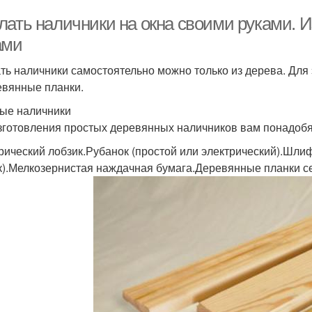
лать наличники на окна своими руками. 
ами
ть наличники самостоятельно можно только из дерева. Для
евянные планки.
ые наличники
зготовления простых деревянных наличников вам понадобя
рический лобзик.Рубанок (простой или электрический).Шли
к).Мелкозернистая наждачная бумага.Деревянные планки с