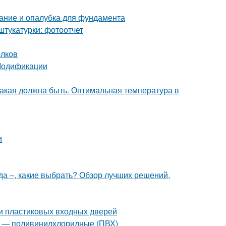
ание и опалубка для фундамента
штукатурки: фотоотчет
олков
 Модификации
какая должна быть. Оптимальная температура в
и
да –, какие выбрать? Обзор лучших решений,
ки пластиковых входных дверей
2 — поливинилхлоридные (ПВХ)