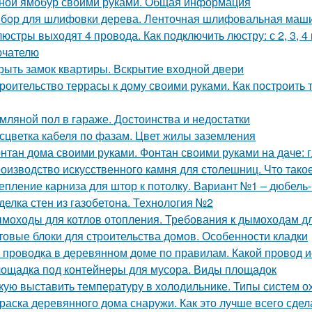
ной ямобур своими руками. Общая информация
бор для шлифовки дерева. Ленточная шлифовальная маш
люстры выходят 4 провода. Как подключить люстру: с 2, 3, 
ючателю
рыть замок квартиры. Вскрытие входной двери
роительство террасы к дому своими руками. Как построить т
мляной пол в гараже. Достоинства и недостатки
сцветка кабеля по фазам. Цвет жилы заземления
нтан дома своими руками. Фонтан своими руками на даче:
оизводство искусственного камня для столешниц. Что тако
епление карниза для штор к потолку. Вариант №1 – дюбель-
делка стен из газобетона. Технология №2
моходы для котлов отопления. Требования к дымоходам дл
товые блоки для строительства домов. Особенности кладки
 проводка в деревянном доме по правилам. Какой провод 
ощадка под контейнеры для мусора. Виды площадок
кую выставить температуру в холодильнике. Типы систем 
раска деревянного дома снаружи. Как это лучше всего сдел