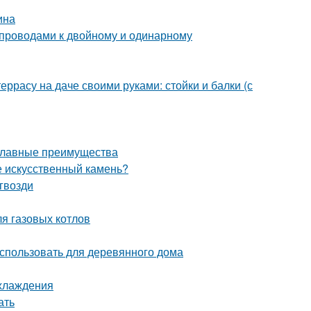
ина
4 проводами к двойному и одинарному
еррасу на даче своими руками: стойки и балки (с
 главные преимущества
е искусственный камень?
гвозди
я газовых котлов
использовать для деревянного дома
охлаждения
ать