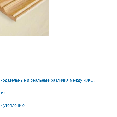
аконодательные и реальные различия между ИЖС,
сии
 к утеплению