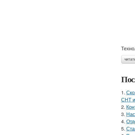
Техно
читат
Пос
1.
Ско
СНТ 
2.
Кон
3.
Нас
4.
Отд
5.
Ста