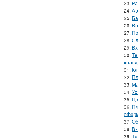
23.
Ра
24.
Ар
25.
Ба
26.
Во
27.
По
28.
Сд
29.
Вх
30.
Те
холод
31.
Кл
32.
Пл
33.
Ма
34.
Ус
35.
Цв
36.
Пл
оформ
37.
Об
38.
Вх
39.
Тр