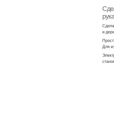
Сде
рук
Сдела
и дер
Прост
Для и
Элект
стано