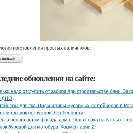
логия изготовления простых наличников:
ь дальше →
ледние обновления на сайте:
лько надо отступить от забора при строительстве бани. З
и ДНО
тейнеры для тко. Виды и типы мусорных контейнеров в Рос
ос малышок погружной. Особенности
елка пенопластом фасада дома. Подготовка наружных стен
нок буровой для мотобура. Комментарии 21