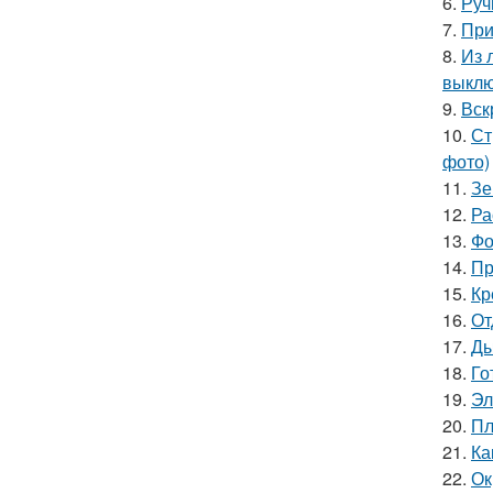
6.
Руч
7.
При
8.
Из 
выкл
9.
Вск
10.
Ст
фото)
11.
Зе
12.
Ра
13.
Фо
14.
Пр
15.
Кр
16.
От
17.
Ды
18.
Го
19.
Эл
20.
Пл
21.
Ка
22.
Ок