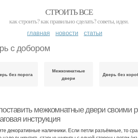
СТРОИТЬ ВСЕ
как строить? как правильно сделать? советы, идеи.
главная
новости
статьи
рь с добором
Межкомнатные
ерь без порога
Дверь без коро
двери
 поставить межкомнатные двери своими ру
аговая инструкция
те декоративные наличники. Если петли разъёмные, то сраз
е надо выкрутить старые шурупы с одной стороны петли (из