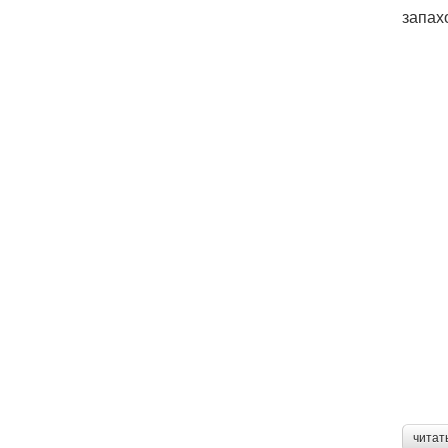
запах
читат