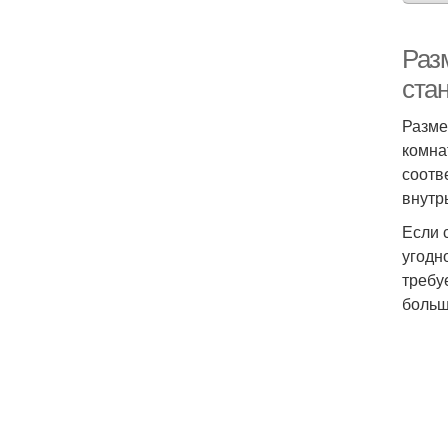
Раз
ста
Разме
комна
соотв
внутр
Если 
угодн
требу
больш