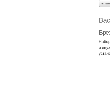
читат
Вас
Вре
Набор
и дву
устан