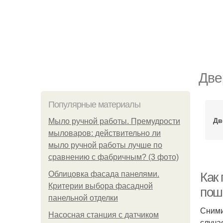
Две
Популярные материалы
Дв
Мыло ручной работы. Премудрости
мыловаров: действительно ли
мыло ручной работы лучше по
сравнению с фабричным? (3 фото)
Облицовка фасада панелями.
Как
Критерии выбора фасадной
пош
панельной отделки
Сними
Насосная станция с датчиком
случа