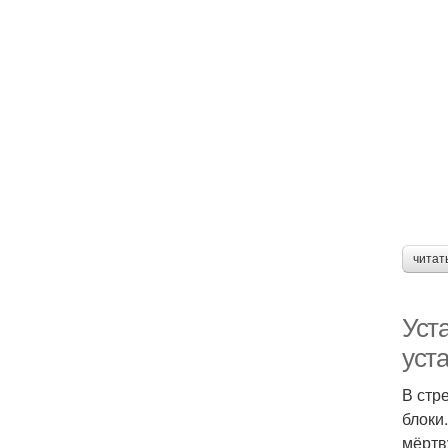
читат
Уст
уст
В стр
блоки
мёртв