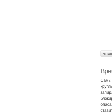
читат
Вре
Самый
кругл
запир
блоки
опаса
стави