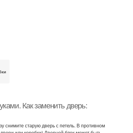
бки
ками. Как заменить дверь:
у снимите старую дверь с петель. В противном
 двери или коробки).Дверной блок может быть