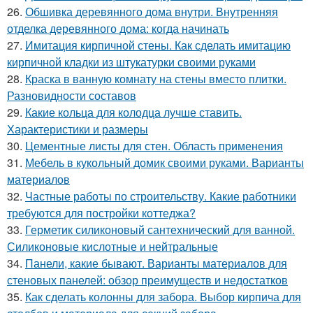
26.
Обшивка деревянного дома внутри. Внутренняя
отделка деревянного дома: когда начинать
27.
Имитация кирпичной стены. Как сделать имитацию
кирпичной кладки из штукатурки своими руками
28.
Краска в ванную комнату на стены вместо плитки.
Разновидности составов
29.
Какие кольца для колодца лучше ставить.
Характеристики и размеры
30.
Цементные листы для стен. Область применения
31.
Мебель в кукольный домик своими руками. Варианты
материалов
32.
Частные работы по строительству. Какие работники
требуются для постройки коттеджа?
33.
Герметик силиконовый сантехнический для ванной.
Силиконовые кислотные и нейтральные
34.
Панели, какие бывают. Варианты материалов для
стеновых панелей: обзор преимуществ и недостатков
35.
Как сделать колонны для забора. Выбор кирпича для