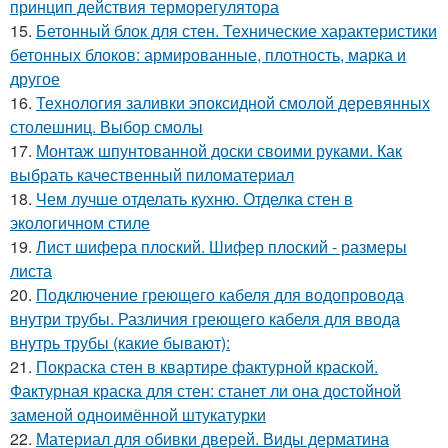
принцип действия терморегулятора
15.
Бетонный блок для стен. Технические характеристики
бетонных блоков: армированные, плотность, марка и
другое
16.
Технология заливки эпоксидной смолой деревянных
столешниц. Выбор смолы
17.
Монтаж шпунтованной доски своими руками. Как
выбрать качественный пиломатериал
18.
Чем лучше отделать кухню. Отделка стен в
экологичном стиле
19.
Лист шифера плоский. Шифер плоский - размеры
листа
20.
Подключение греющего кабеля для водопровода
внутри трубы. Различия греющего кабеля для ввода
внутрь трубы (какие бывают):
21.
Покраска стен в квартире фактурной краской.
Фактурная краска для стен: станет ли она достойной
заменой одноимённой штукатурки
22.
Материал для обивки дверей. Виды дерматина