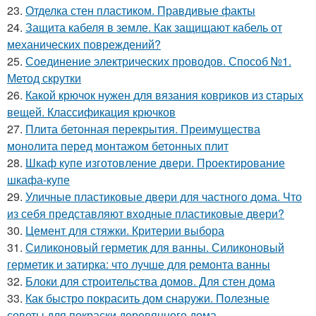
23.
Отделка стен пластиком. Правдивые факты
24.
Защита кабеля в земле. Как защищают кабель от
механических повреждений?
25.
Соединение электрических проводов. Способ №1.
Метод скрутки
26.
Какой крючок нужен для вязания ковриков из старых
вещей. Классификация крючков
27.
Плита бетонная перекрытия. Преимущества
монолита перед монтажом бетонных плит
28.
Шкаф купе изготовление двери. Проектирование
шкафа-купе
29.
Уличные пластиковые двери для частного дома. Что
из себя представляют входные пластиковые двери?
30.
Цемент для стяжки. Критерии выбора
31.
Силиконовый герметик для ванны. Силиконовый
герметик и затирка: что лучше для ремонта ванны
32.
Блоки для строительства домов. Для стен дома
33.
Как быстро покрасить дом снаружи. Полезные
советы для покраски деревянного дома