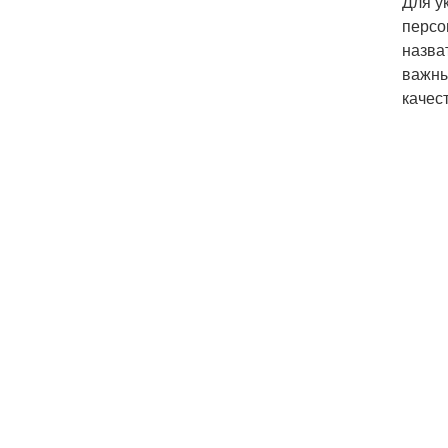
Для у
персо
назва
важны
качес