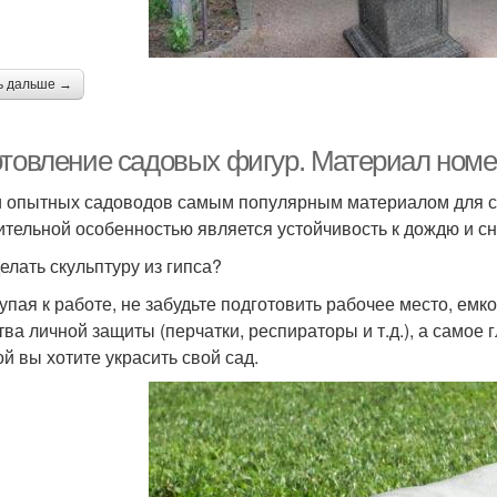
ь дальше →
отовление садовых фигур. Материал номер
 опытных садоводов самым популярным материалом для соз
ительной особенностью является устойчивость к дождю и сн
делать скульптуру из гипса?
упая к работе, не забудьте подготовить рабочее место, ем
тва личной защиты (перчатки, респираторы и т.д.), а самое 
ой вы хотите украсить свой сад.