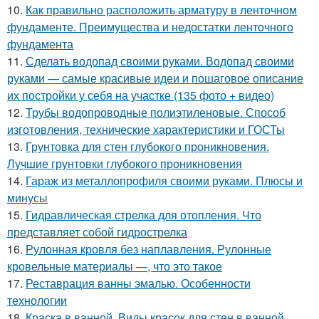
10.
Как правильно расположить арматуру в ленточном
фундаменте. Преимущества и недостатки ленточного
фундамента
11.
Сделать водопад своими руками. Водопад своими
руками — самые красивые идеи и пошаговое описание
их постройки у себя на участке (135 фото + видео)
12.
Трубы водопроводные полиэтиленовые. Способ
изготовления, технические характеристики и ГОСТы
13.
Грунтовка для стен глубокого проникновения.
Лучшие грунтовки глубокого проникновения
14.
Гараж из металлопрофиля своими руками. Плюсы и
минусы
15.
Гидравлическая стрелка для отопления. Что
представляет собой гидрострелка
16.
Рулонная кровля без наплавления. Рулонные
кровельные материалы —, что это такое
17.
Реставрация ванны эмалью. Особенности
технологии
18.
Краска в ванной. Виды красок для стен в ванной