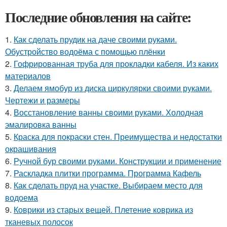
Последние обновления на сайте:
1.
Как сделать прудик на даче своими руками.
Обустройство водоёма с помощью плёнки
2.
Гофрированная труба для прокладки кабеля. Из каких
материалов
3.
Делаем ямобур из диска циркулярки своими руками.
Чертежи и размеры
4.
Восстановление ванны своими руками. Холодная
эмалировка ванны
5.
Краска для покраски стен. Преимущества и недостатки
окрашивания
6.
Ручной бур своими руками. Конструкции и применение
7.
Раскладка плитки программа. Программа Кафель
8.
Как сделать пруд на участке. Выбираем место для
водоема
9.
Коврики из старых вещей. Плетение коврика из
тканевых полосок