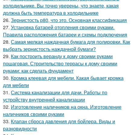
холодильнике. Вы точно уверены, что знаете, какая
должна быть температура в холодильнике
26.
Зернистость р80, что это. Основная классификация
27.
Установка батарей отопления своими руками.
Правила расположения батареи и схемы подключения
28.
Самая мелкая наждачная бумага для полировки. Как
выбрать зернистость наждачной бумаги?
29.
Как построить веранду к дому своими руками
пошаговая. Строительство террасы к дому своими
руками: как сделать фундамент
30.
Кромка клеевая для мебели. Какая бывает кромка
для мебели
31.
Система канализации для дачи. Работы по
устройству внутренней канализации
32.
Изготовление наличников на окна. Изготовление
наличников своими руками
33.
Клапан сброса давления для бойлера. Виды и
разновидности