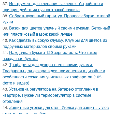
37.
Инструмент для клепания заклепок. Устройство и
принцип действия ручного заклёпочника
38.
Собрать кухонный гарнитур. Процесс сборки готовой
кухни
39.
Вазон для цветов уличный своими руками. Бетонный
или пластиковый вазон: какой лучше
40.
Как сделать высокую клумбу. Клумбы для цветов из
подручных материалов своими руками
41.
Наждачная бумага 120 зернистость. Что такое
наждачная бумага
42.
Трафареты для декора стен своими руками.
Трафареты для декора: идеи применения в дизайне и
особенности создания уникальных трафаретов (105
фото и видео)
43.
Установка регулятора на батарею отопления в
квартире. Нужен ли терморегулятор в системе
отопления
44.
Защитные уголки для стен. Уголки для защиты углов
стен: варианты подбора