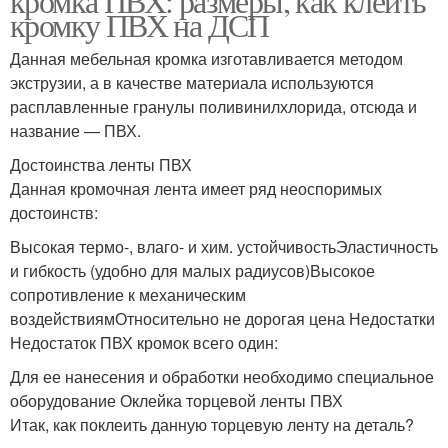
кромка ПВХ: размеры, как клеить
кромку ПВХ на ДСП
Данная мебельная кромка изготавливается методом
экструзии, а в качестве материала используются
расплавленные гранулы поливинилхлорида, отсюда и
название — ПВХ.
Достоинства ленты ПВХ
Данная кромочная лента имеет ряд неоспоримых
достоинств:
Высокая термо-, влаго- и хим. устойчивостьЭластичность
и гибкость (удобно для малых радиусов)Высокое
сопротивление к механическим
воздействиямОтносительно не дорогая цена Недостатки
Недостаток ПВХ кромок всего один:
Для ее нанесения и обработки необходимо специальное
оборудование Оклейка торцевой ленты ПВХ
Итак, как поклеить данную торцевую ленту на деталь?