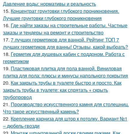
Давление воды: нормативы и реальность
15.
Концентрат грунтовки глубокого проникновения.
Лучшие грунтовки глубокого проникновения
16.
Где найти заказы на строительные работы. Частные
заказы и тендеры на ремонт и строительство
17.
7 лучших герметиков для ванной. Рейтинг ТОП 7
лучших герметиков для ванны! Отзывы, какой выбрать?
18.
Герметик для душевых кабин с поддоном. Работа с
герметиком
19.
Пластиковая плитка для пола ванной. Виниловая
плитка для пола: плюсы и минусы напольного покрытия
20.
Как закрыть трубы в туалете быстро и просто. Как
закрыть трубы в туалете: как спрятать + скрыть
трубопровод
21.
Производство искусственного камня для столешниц.
Что такое искусственный камень?
22.
Крепление карниза для штор к потолку. Вариант №1
– дюбель-гвозди
23.
Монтаж шпунтованной доски своими руками. Как