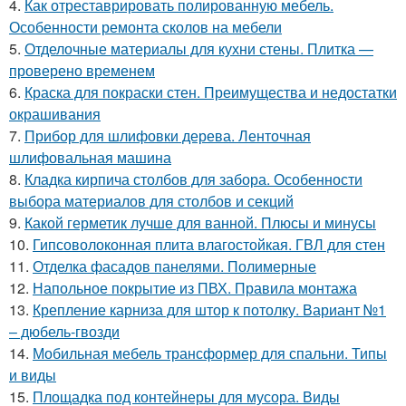
4.
Как отреставрировать полированную мебель.
Особенности ремонта сколов на мебели
5.
Отделочные материалы для кухни стены. Плитка —
проверено временем
6.
Краска для покраски стен. Преимущества и недостатки
окрашивания
7.
Прибор для шлифовки дерева. Ленточная
шлифовальная машина
8.
Кладка кирпича столбов для забора. Особенности
выбора материалов для столбов и секций
9.
Какой герметик лучше для ванной. Плюсы и минусы
10.
Гипсоволоконная плита влагостойкая. ГВЛ для стен
11.
Отделка фасадов панелями. Полимерные
12.
Напольное покрытие из ПВХ. Правила монтажа
13.
Крепление карниза для штор к потолку. Вариант №1
– дюбель-гвозди
14.
Мобильная мебель трансформер для спальни. Типы
и виды
15.
Площадка под контейнеры для мусора. Виды