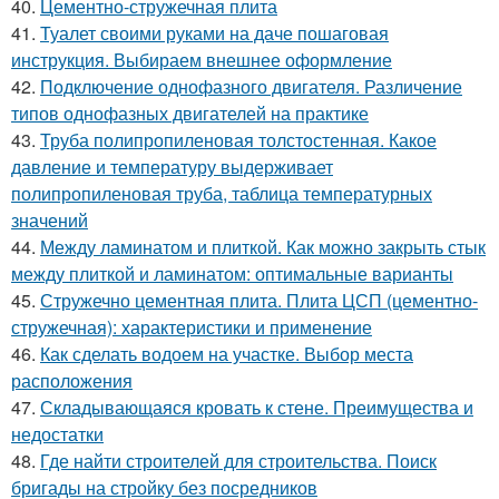
40.
Цементно-стружечная плита
41.
Туалет своими руками на даче пошаговая
инструкция. Выбираем внешнее оформление
42.
Подключение однофазного двигателя. Различение
типов однофазных двигателей на практике
43.
Труба полипропиленовая толстостенная. Какое
давление и температуру выдерживает
полипропиленовая труба, таблица температурных
значений
44.
Между ламинатом и плиткой. Как можно закрыть стык
между плиткой и ламинатом: оптимальные варианты
45.
Стружечно цементная плита. Плита ЦСП (цементно-
стружечная): характеристики и применение
46.
Как сделать водоем на участке. Выбор места
расположения
47.
Складывающаяся кровать к стене. Преимущества и
недостатки
48.
Где найти строителей для строительства. Поиск
бригады на стройку без посредников