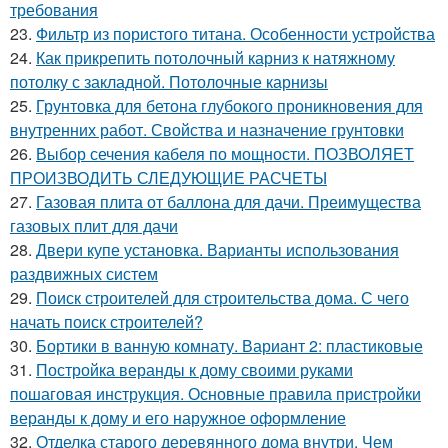
требования
23.
Фильтр из пористого титана. Особенности устройства
24.
Как прикрепить потолочный карниз к натяжному
потолку с закладной. Потолочные карнизы
25.
Грунтовка для бетона глубокого проникновения для
внутренних работ. Свойства и назначение грунтовки
26.
Выбор сечения кабеля по мощности. ПОЗВОЛЯЕТ
ПРОИЗВОДИТЬ СЛЕДУЮЩИЕ РАСЧЕТЫ
27.
Газовая плита от баллона для дачи. Преимущества
газовых плит для дачи
28.
Двери купе установка. Варианты использования
раздвижных систем
29.
Поиск строителей для строительства дома. С чего
начать поиск строителей?
30.
Бортики в ванную комнату. Вариант 2: пластиковые
31.
Постройка веранды к дому своими руками
пошаговая инструкция. Основные правила пристройки
веранды к дому и его наружное оформление
32.
Отделка старого деревянного дома внутри. Чем