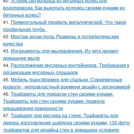
40.
Устройство колодца из бетонных колец для
водопровода. Как выкопать колодец своими руками из
бетонных колец?
41.
Прямоугольный профиль металлический. Что такое
профильная труба
42.
Монтаж доски пола. Размеры и потребительские
качества
43.
Ингредиенты для мыловарения. Из чего делают
домашнее мыло
44.
Расположение мусорных контейнеров. Требования к
организации мусорных площадок
45.
Мебель трансформер для спальни. Современные
кровати - неподвластный времени дизайн с эргономикой
46.
Трафареты для покраски стен своими руками.
Трафареты для стен своими руками: правила
окрашивания поверхности
47.
Трафарет для рисунка на стене. Трафареты для
декора: изготовление шаблона своими руками, 130 фото
трафаретов для дизайна стен в домашних условиях