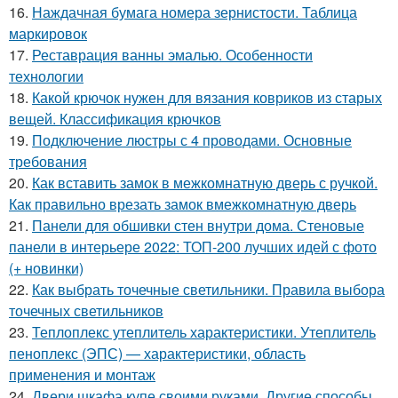
16.
Наждачная бумага номера зернистости. Таблица
маркировок
17.
Реставрация ванны эмалью. Особенности
технологии
18.
Какой крючок нужен для вязания ковриков из старых
вещей. Классификация крючков
19.
Подключение люстры с 4 проводами. Основные
требования
20.
Как вставить замок в межкомнатную дверь с ручкой.
Как правильно врезать замок вмежкомнатную дверь
21.
Панели для обшивки стен внутри дома. Стеновые
панели в интерьере 2022: ТОП-200 лучших идей с фото
(+ новинки)
22.
Как выбрать точечные светильники. Правила выбора
точечных светильников
23.
Теплоплекс утеплитель характеристики. Утеплитель
пеноплекс (ЭПС) — характеристики, область
применения и монтаж
24.
Двери шкафа купе своими руками. Другие способы