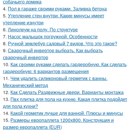
собачьего домика
4.
Пол в гараже своими руками. Заливка бетона
5.
Утепление стен внутри. Какие минусы имеет
утепление изнутри
6.
Линолеум на полу. По структуре
7.
Насос малышок погружной. Особенности
8.
Ручной землебур садовый 7 видов. Что это такое?
9.
Сварочный инвертор выбрать. Как выбрать
сварочный инвертор
10.
Как своими руками сделать гардеробную. Как сделать
гардеробную: 6 вариантов размещения
11.
Чем удалить силиконовый герметик с ванны.
Механический метод
12.
Как Сделать Раздвижные двери. Варианты монтажа
13.
Пвх плитка для пола на кухню. Какая плитка подойдет
для пола кухни?
14.
Какой герметик лучше для ванной. Плюсы и минусы
15.
Размеры европаллета 1200х800. Конструкция и
размер европаллета (EUR)