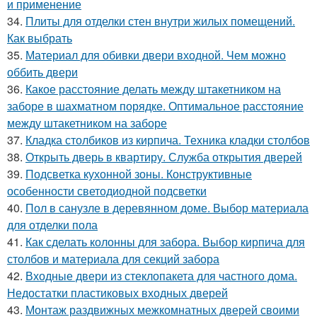
и применение
34.
Плиты для отделки стен внутри жилых помещений.
Как выбрать
35.
Материал для обивки двери входной. Чем можно
оббить двери
36.
Какое расстояние делать между штакетником на
заборе в шахматном порядке. Оптимальное расстояние
между штакетником на заборе
37.
Кладка столбиков из кирпича. Техника кладки столбов
38.
Открыть дверь в квартиру. Служба открытия дверей
39.
Подсветка кухонной зоны. Конструктивные
особенности светодиодной подсветки
40.
Пол в санузле в деревянном доме. Выбор материала
для отделки пола
41.
Как сделать колонны для забора. Выбор кирпича для
столбов и материала для секций забора
42.
Входные двери из стеклопакета для частного дома.
Недостатки пластиковых входных дверей
43.
Монтаж раздвижных межкомнатных дверей своими