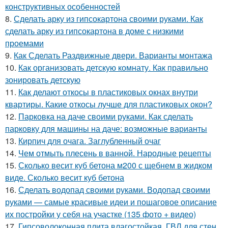
конструктивных особенностей
8.
Сделать арку из гипсокартона своими руками. Как
сделать арку из гипсокартона в доме с низкими
проемами
9.
Как Сделать Раздвижные двери. Варианты монтажа
10.
Как организовать детскую комнату. Как правильно
зонировать детскую
11.
Как делают откосы в пластиковых окнах внутри
квартиры. Какие откосы лучше для пластиковых окон?
12.
Парковка на даче своими руками. Как сделать
парковку для машины на даче: возможные варианты
13.
Кирпич для очага. Заглубленный очаг
14.
Чем отмыть плесень в ванной. Народные рецепты
15.
Сколько весит куб бетона м200 с щебнем в жидком
виде. Сколько весит куб бетона
16.
Сделать водопад своими руками. Водопад своими
руками — самые красивые идеи и пошаговое описание
их постройки у себя на участке (135 фото + видео)
17.
Гипсоволоконная плита влагостойкая. ГВЛ для стен