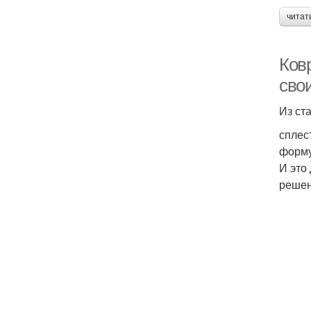
читат
Ков
сво
Из ст
сплес
форму
И это
решен