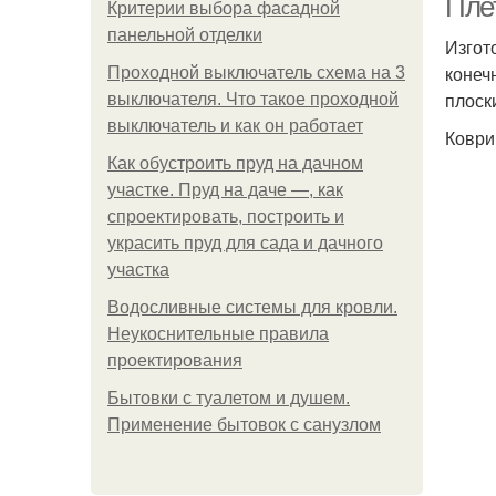
Плет
Критерии выбора фасадной
панельной отделки
Изгот
конеч
Проходной выключатель схема на 3
плоск
выключателя. Что такое проходной
выключатель и как он работает
Коври
Как обустроить пруд на дачном
участке. Пруд на даче —, как
спроектировать, построить и
украсить пруд для сада и дачного
участка
Водосливные системы для кровли.
Неукоснительные правила
проектирования
Бытовки с туалетом и душем.
Применение бытовок с санузлом