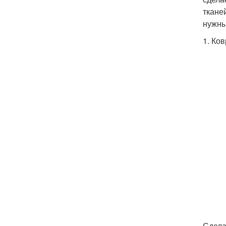
ткане
нужны
1. Ко
Сдела