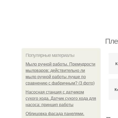
Пле
Популярные материалы
К
Мыло ручной работы. Премудрости
мыловаров: действительно ли
мыло ручной работы лучше по
сравнению с фабричным? (3 фото)
К
Насосная станция с датчиком
сухого хода. Датчик сухого хода для
насоса: принцип работы
Облицовка фасада панелями.