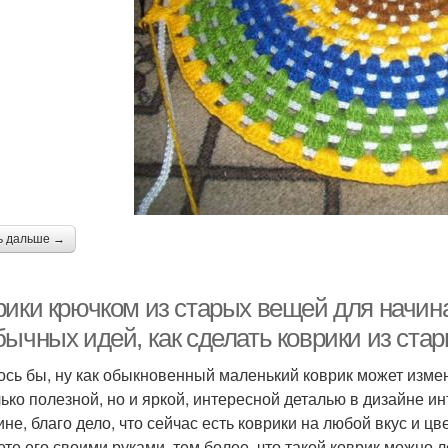
ь дальше →
рики крючком из старых вещей для начин
бычных идей, как сделать коврики из ста
ось бы, ну как обыкновенный маленький коврик может измен
лько полезной, но и яркой, интересной деталью в дизайне и
не, благо дело, что сейчас есть коврики на любой вкус и цве
ете его своими руками, тем более, что такой коврик можно л