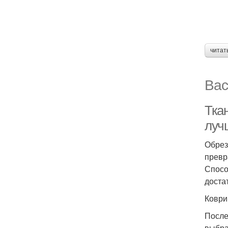
читат
Вас
Тка
луч
Обрез
превр
Спосо
доста
Коври
После
выбра