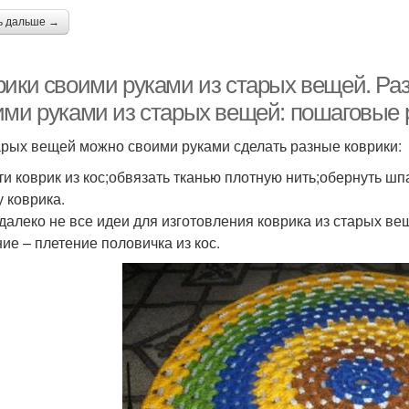
ь дальше →
рики своими руками из старых вещей. Ра
ими руками из старых вещей: пошаговые
арых вещей можно своими руками сделать разные коврики:
ти коврик из кос;обвязать тканью плотную нить;обернуть ш
 коврика.
 далеко не все идеи для изготовления коврика из старых в
ие – плетение половичка из кос.