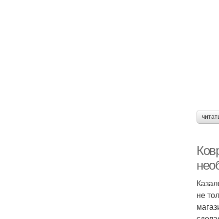
читат
Ков
нео
Казал
не то
магази
сдела