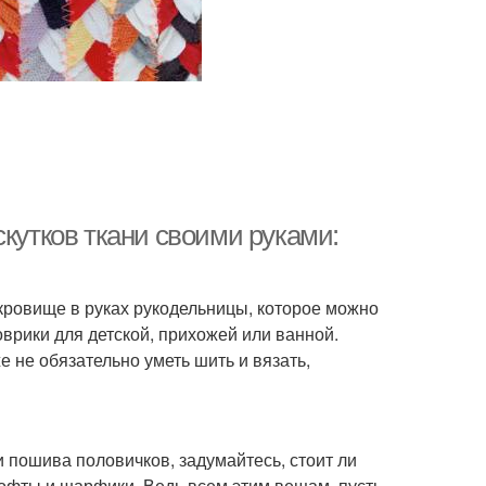
скутков ткани своими руками:
окровище в руках рукодельницы, которое можно
врики для детской, прихожей или ванной.
е не обязательно уметь шить и вязать,
и пошива половичков, задумайтесь, стоит ли
офты и шарфики. Ведь всем этим вещам, пусть