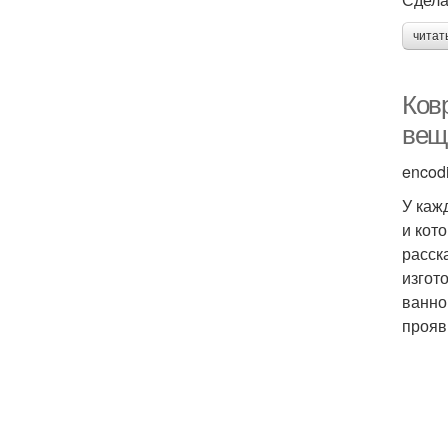
читат
Ков
вещ
encod
У каж
и кот
расск
изгот
ванно
прояв