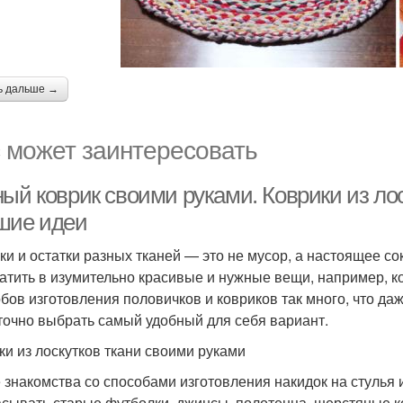
ь дальше →
 может заинтересовать
ный коврик своими руками. Коврики из ло
шие идеи
ки и остатки разных тканей — это не мусор, а настоящее с
атить в изумительно красивые и нужные вещи, например, ко
бов изготовления половичков и ковриков так много, что даж
точно выбрать самый удобный для себя вариант.
ки из лоскутков ткани своими руками
 знакомства со способами изготовления накидок на стулья 
сывать старые футболки, джинсы, полотенца, шерстяные к