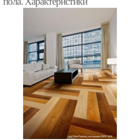
пола. Характеристики
Резиновые покрытия
Спортивное покрытие
Покрытия из резиновой
Покрытие для улицы
крошки
Покрытия для улицы
Рулонное покрытие
Покрытие для детских
Резиновое покрытие
площадок