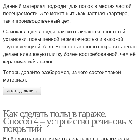
Данный материал подходит для полов в местах частой
посещаемости. Это может быть как частная квартира,
Покрытие из резиновой
Покрытие для
так и производственный цех.
крошки
спортивных площадок
Самоклеящиеся виды плитки отличаются простотой
установки, повышенной герметичностью и высокой
звукоизоляцией. А возможность хорошо сохранять тепло
Покрытия для
делает виниловую плитку более востребованной, чем её
Напольное покрытие
спортивных площадок
керамический аналог.
Теперь давайте разберемся, из чего состоит такой
материал.
Покрытие для балкона
Покрытия на балконе
читать дальше →
Как сделать полы в гараже.
Способ 4 – устройство резиновых
Покрытие вместо
Покрытие для гаража
покрытий
ламината
Ещё один вариант, из чего сделать пол в гараже, если