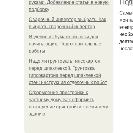
Под
руками. Добавление статьи в новую
подборку
Самые
монта
Сварочный инвертор выбрать. Как
элект
выбрать сварочный инвертор
необх
Изделия из бумажной лозы для
деяте
начинающих. Подготовительные
несло
работы
Надо ли грунтовать гипсокартон
перед шпаклевкой. Грунтовка
гипсокартона перед шпаклевкой
стен: инструкция отделочных работ
Оформление пристройки к
частному дому. Как оформить
возведение пристройки к нежилому
зданию