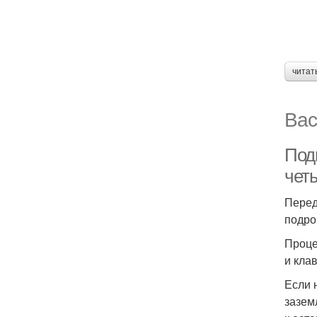
читат
Вас
Под
чет
Перед
подро
Проце
и кла
Если 
зазем