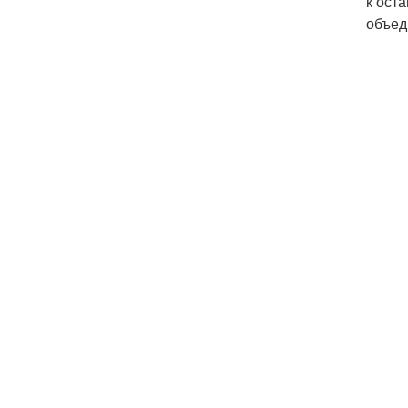
к ост
объед