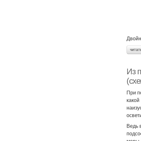
Двойн
читат
Из п
(сх
При п
какой
наизу
освет
Ведь 
подсо
меры 