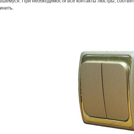
авшемуся. При необходимости все контакты люстры, соотв
инить.