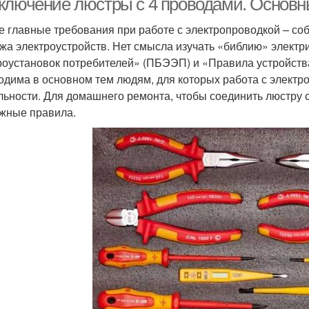
ключение люстры с 4 проводами. Основн
 главные требования при работе с электропроводкой – со
жа электроустройств. Нет смысла изучать «библию» электр
роустановок потребителей» (ПБЭЭП) и «Правила устройства
одима в основном тем людям, для которых работа с элект
льности. Для домашнего ремонта, чтобы соединить люстру с
жные правила.