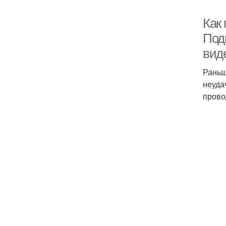
Как
Под
вид
Раньш
неуда
прово