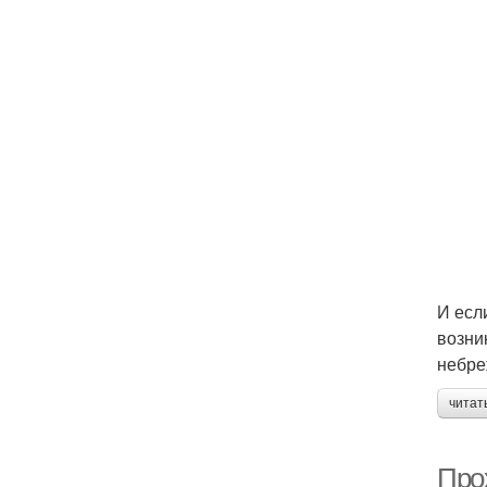
И есл
возни
небре
читат
Про