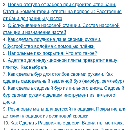
2.
Норма отступа от забора при строительстве бани.
Статьи, комментарии, ответы на вопросы : Расстояние
от бани до границы участка
3.
Обслуживание насосной станции. Состав насосной
станции и назначение частей
4.
Как сделать прудик на даче своими руками.
Обустройство водоёма с помощью плёнки
5.
Напольные пвх покрытия. Что это такое?
6.
Адаптер для индукционной плиты превратит вашу
плитку.. Как выбрать
7.
Как сделать бур для столбов своими руками. Как
сделать самодельный земляной бур (ямобур, землебур)
8.
Как сделать садовый бур из пильного диска. Садовый
бур своими руками: делаем инструмент из пильного
диска
9.
Резиновые маты для детской площадки. Покрытие для
детских площадок из резиновой крошки
10.
Как Сделать Раздвижные двери. Варианты монтажа
11.
Бетонные полы в гараже своими руками. Технология