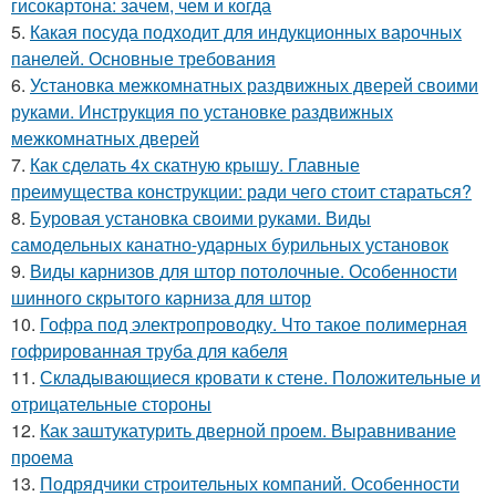
гисокартона: зачем, чем и когда
5.
Какая посуда подходит для индукционных варочных
панелей. Основные требования
6.
Установка межкомнатных раздвижных дверей своими
руками. Инструкция по установке раздвижных
межкомнатных дверей
7.
Как сделать 4х скатную крышу. Главные
преимущества конструкции: ради чего стоит стараться?
8.
Буровая установка своими руками. Виды
самодельных канатно-ударных бурильных установок
9.
Виды карнизов для штор потолочные. Особенности
шинного скрытого карниза для штор
10.
Гофра под электропроводку. Что такое полимерная
гофрированная труба для кабеля
11.
Складывающиеся кровати к стене. Положительные и
отрицательные стороны
12.
Как заштукатурить дверной проем. Выравнивание
проема
13.
Подрядчики строительных компаний. Особенности