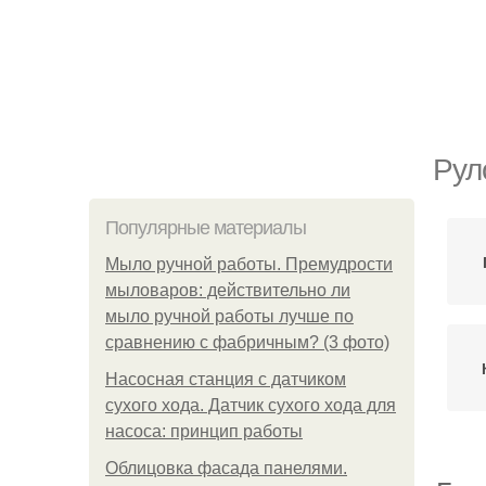
Рул
Популярные материалы
Мыло ручной работы. Премудрости
мыловаров: действительно ли
мыло ручной работы лучше по
сравнению с фабричным? (3 фото)
Насосная станция с датчиком
сухого хода. Датчик сухого хода для
насоса: принцип работы
Облицовка фасада панелями.