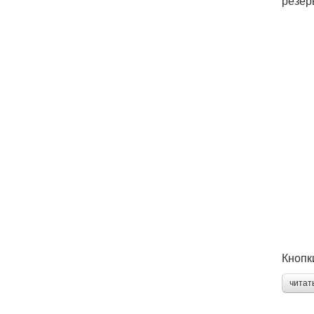
резер
Кнопк
читат