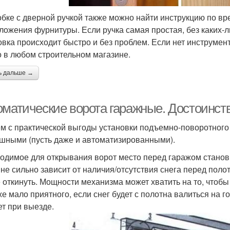
обке с дверной ручкой также можно найти инструкцию по вр
ложения фурнитуры. Если ручка самая простая, без каких-
овка происходит быстро и без проблем. Если нет инструмен
 в любом строительном магазине.
ь дальше →
оматические ворота гаражные. Достоинств
м с практической выгоды установки подъемно-поворотного
шными (пусть даже и автоматизированными).
одимое для открывания ворот место перед гаражом станов
 не сильно зависит от наличия/отсутствия снега перед полот
 откинуть. Мощности механизма может хватить на то, чтобы 
же мало приятного, если снег будет с полотна валиться на г
т при выезде.