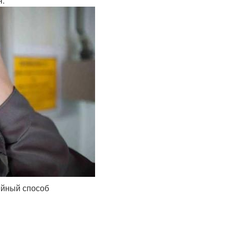
я.
ийный способ