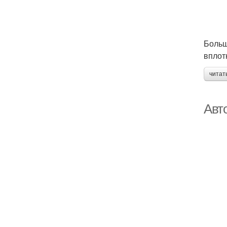
Больш
вплот
читат
Авт