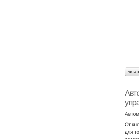
читат
Авт
упр
Автом
От кн
для т