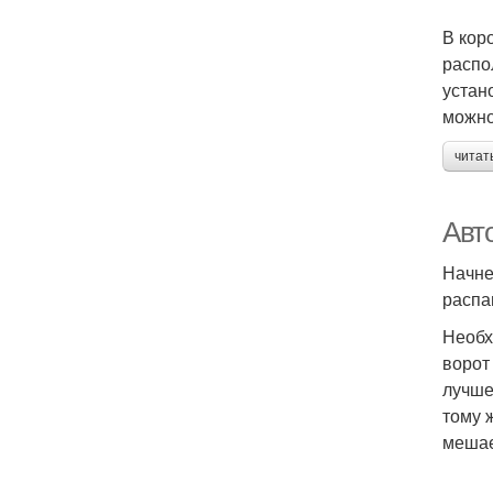
В кор
распо
устан
можно
читат
Авт
Начне
распа
Необх
ворот
лучше
тому 
мешае