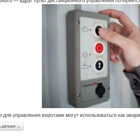
вного — вдруг пульт дистанционного управления потеряетс
и для управления воротами могут использоваться как авар
ь дальше →