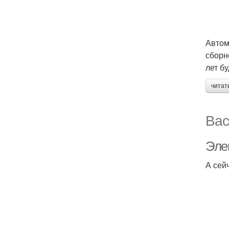
Автом
сборн
лет б
читат
Вас
Эле
А сей