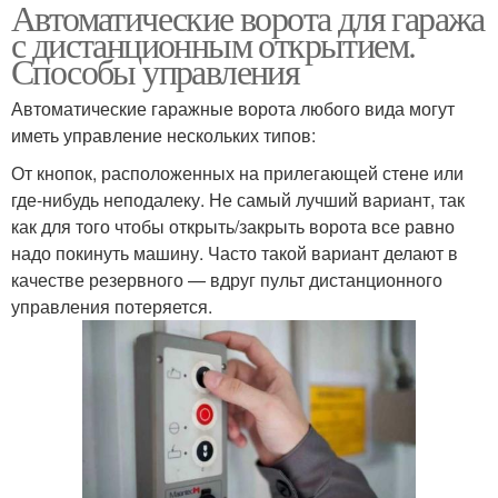
Автоматические ворота для гаража
Секционные вороты
Распашные вороты
с дистанционным открытием.
Способы управления
Автоматические гаражные ворота любого вида могут
Ворот с дистанционным
иметь управление нескольких типов:
Красивые вороты
открытием
От кнопок, расположенных на прилегающей стене или
где-нибудь неподалеку. Не самый лучший вариант, так
как для того чтобы открыть/закрыть ворота все равно
Дистанционные
надо покинуть машину. Часто такой вариант делают в
Откатные вороты
управления
качестве резервного — вдруг пульт дистанционного
управления потеряется.
Автоматики на
Рулонные вороты
распашные ворота