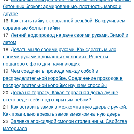
бетонных блоков: армированные, плотность, марка и
другое
16.
Как снять гайку с сорванной резьбой. Выкручиваем
сорванные болты и гайки
17.
Летний водопровод на даче своими руками. Зимой и
летом
18.
Делать мыло своими руками. Как сделать мыло
своими руками в домашних условиях. Рецепты
пошагово с фото для начинающих
19.
Чем соединить провода между собой в
распределительной коробке. Соединение проводов в
распределительной коробке: изучаем способы
20.
Доска на террасу. Какая террасная доска лучше
всего ведет себя под открытым небом?
21.
Как вставить замок в межкомнатную дверь с ручкой.
Как правильно врезать замок вмежкомнатную дверь
22.
Заливка эпоксидной смолой столешницы. Свойства
материала