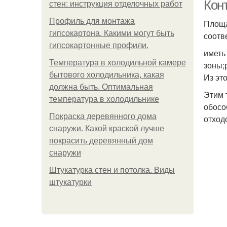
Кон
стен: инструкция отделочных работ
Профиль для монтажа
Площа
гипсокартона. Какими могут быть
соотв
гипсокартонные профили.
иметь
Температура в холодильной камере
зоны;
бытового холодильника, какая
Из эт
должна быть. Оптимальная
Этим 
температура в холодильнике
обосо
Покраска деревянного дома
отход
снаружи. Какой краской лучше
покрасить деревянный дом
снаружи
Штукатурка стен и потолка. Виды
штукатурки