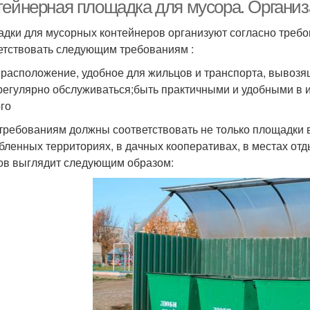
площадки
тейнерная площадка для мусора. Органи
дки для мусорных контейнеров организуют согласно тре
етствовать следующим требованиям :
 расположение, удобное для жильцов и транспорта, вывоз
регулярно обслуживаться;быть практичными и удобными в 
ого
требованиям должны соответствовать не только площадки в
бленных территориях, в дачных кооперативах, в местах от
ов выглядит следующим образом: