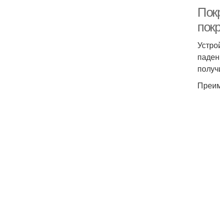
Пок
пок
Устро
паден
получ
Преим