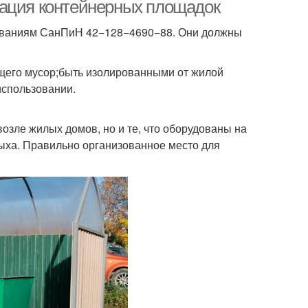
зация контейнерных площадок
бованиям СанПиН 42−128−4690−88. Они должны
ящего мусор;быть изолированными от жилой
использовании.
озле жилых домов, но и те, что оборудованы на
дыха. Правильно организованное место для