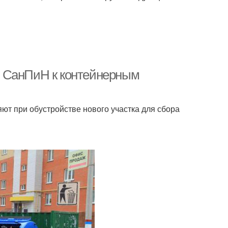
я СанПиН к контейнерным
т при обустройстве нового участка для сбора