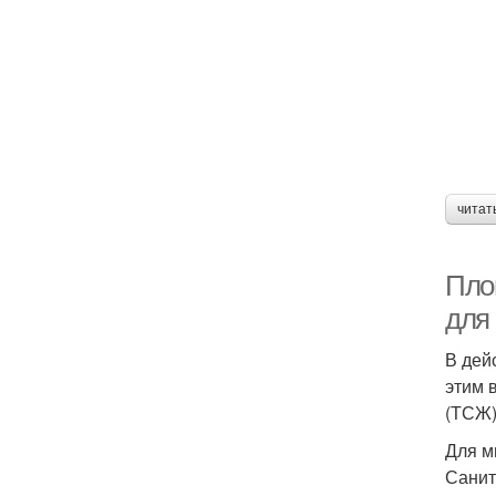
читат
Пло
для
В дей
этим 
(ТСЖ)
Для м
Санит