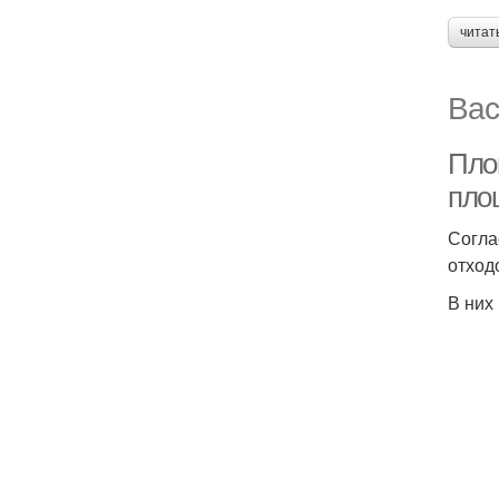
читат
Вас
Пло
пло
Согла
отход
В них