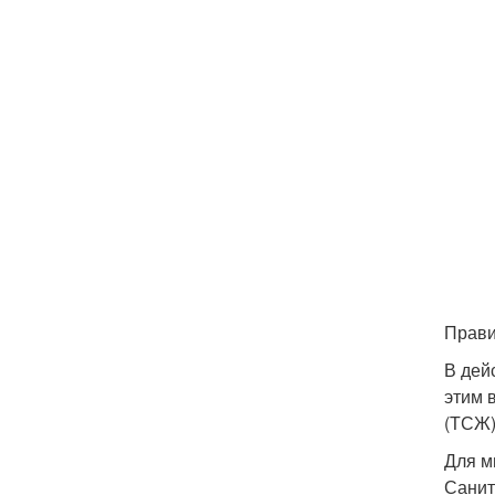
Прави
В дей
этим 
(ТСЖ)
Для м
Санит