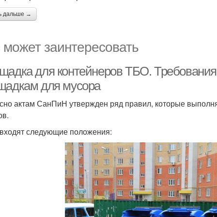
ь дальше →
 может заинтересовать
щадка для контейнеров ТБО. Требовани
щадкам для мусора
сно актам СанПиН утвержден ряд правил, которые выполняю
ов.
 входят следующие положения: