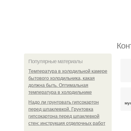
Кон
Популярные материалы
Температура в холодильной камере
бытового холодильника, какая
должна быть. Оптимальная
температура в холодильнике
Надо ли грунтовать гипсокартон
му
перед шпаклевкой. Грунтовка
гипсокартона перед шпаклевкой
стен: инструкция отделочных работ
М