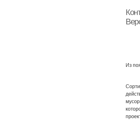
Кон
Вер
Из по
Сорти
дейст
мусор
котор
проек