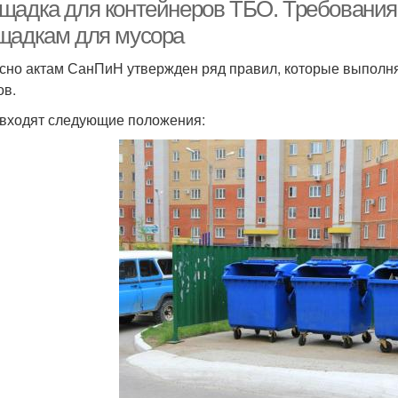
мусорных контейнеров
мусо
щадка для контейнеров ТБО. Требовани
щадкам для мусора
сно актам СанПиН утвержден ряд правил, которые выполняю
Площадка под
Контейнеры до детской
Бет
ов.
контейнеры
площадки
 входят следующие положения:
Площадка под
Санпины к площадкам
Де
мусорные баки
Местная площадка