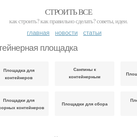
СТРОИТЬ ВСЕ
как строить? как правильно сделать? советы, идеи.
главная
новости
статьи
тейнерная площадка
Санпины к
Площадка для
Площ
контейнерным
контейнеров
площадкам
Площадки для
Пл
Площадки для сбора
сорных контейнеров
Площадка для
усорная площадка