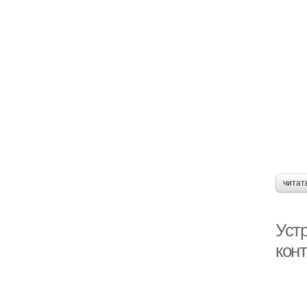
читат
Уст
кон