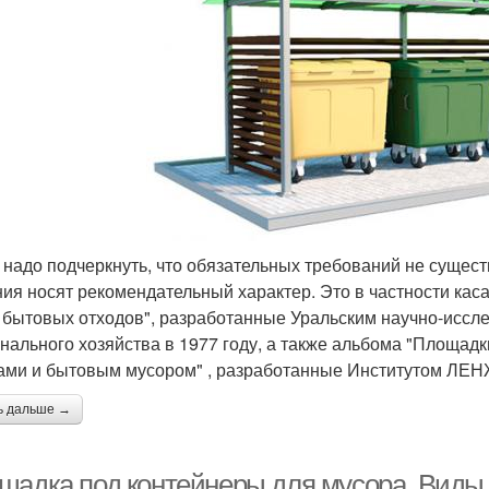
 надо подчеркнуть, что обязательных требований не сущес
ия носят рекомендательный характер. Это в частности кас
 бытовых отходов", разработанные Уральским научно-иссл
нального хозяйства в 1977 году, а также альбома "Площад
ами и бытовым мусором" , разработанные Институтом ЛЕ
ь дальше →
щадка под контейнеры для мусора. Виды