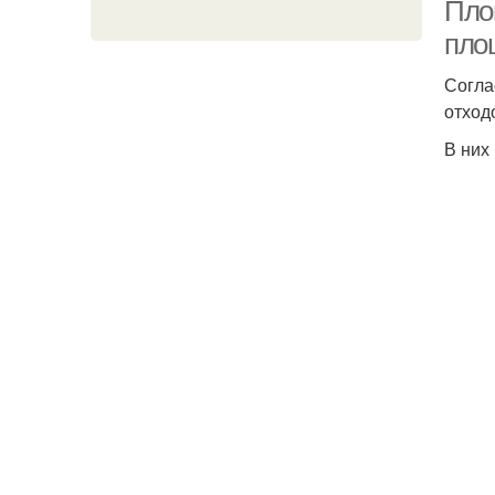
Пло
пло
Согла
отход
В них