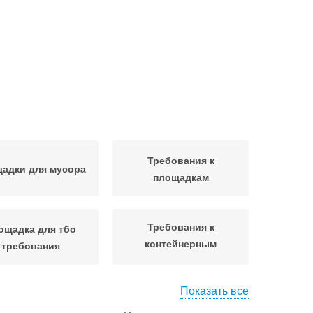
Требования к
адки для мусора
площадкам
Требования к
ощадка для тбо
контейнерным
требования
площадкам
Показать все
Площадка под
Контейнерные