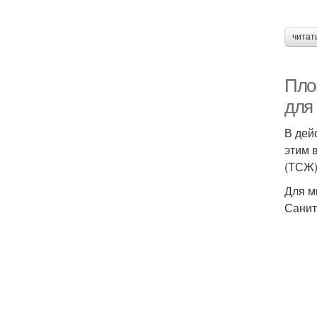
читат
Пло
для
В дей
этим 
(ТСЖ)
Для м
Санит