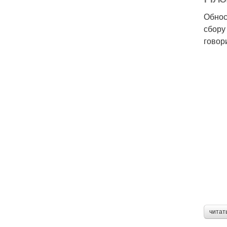
Обнос
сбору
говор
читат