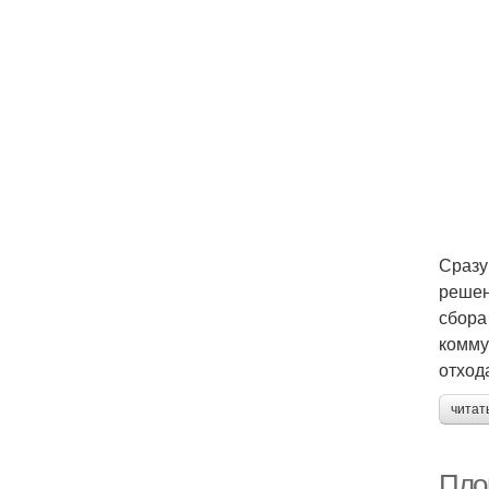
Сразу
решен
сбора
комму
отход
читат
Пло