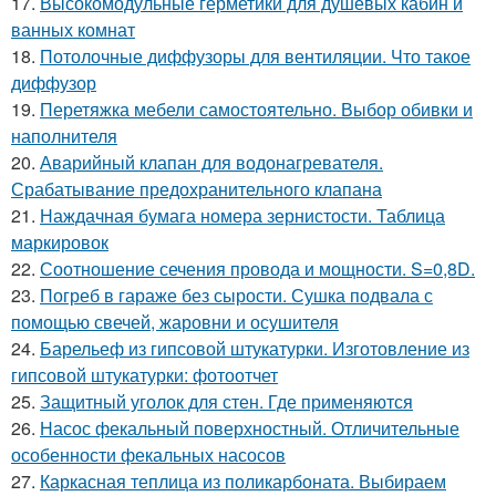
17.
Высокомодульные герметики для душевых кабин и
ванных комнат
18.
Потолочные диффузоры для вентиляции. Что такое
диффузор
19.
Перетяжка мебели самостоятельно. Выбор обивки и
наполнителя
20.
Аварийный клапан для водонагревателя.
Срабатывание предохранительного клапана
21.
Наждачная бумага номера зернистости. Таблица
маркировок
22.
Соотношение сечения провода и мощности. S=0,8D.
23.
Погреб в гараже без сырости. Сушка подвала с
помощью свечей, жаровни и осушителя
24.
Барельеф из гипсовой штукатурки. Изготовление из
гипсовой штукатурки: фотоотчет
25.
Защитный уголок для стен. Где применяются
26.
Насос фекальный поверхностный. Отличительные
особенности фекальных насосов
27.
Каркасная теплица из поликарбоната. Выбираем