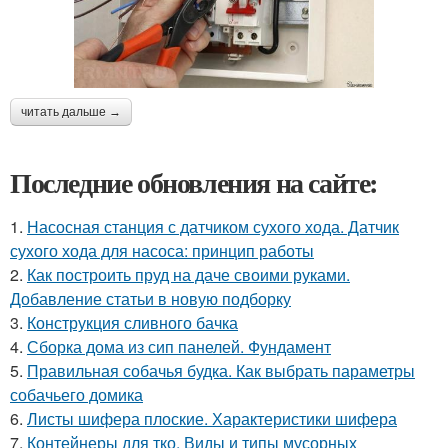
читать дальше →
Последние обновления на сайте:
1.
Насосная станция с датчиком сухого хода. Датчик
сухого хода для насоса: принцип работы
2.
Как построить пруд на даче своими руками.
Добавление статьи в новую подборку
3.
Конструкция сливного бачка
4.
Сборка дома из сип панелей. Фундамент
5.
Правильная собачья будка. Как выбрать параметры
собачьего домика
6.
Листы шифера плоские. Характеристики шифера
7.
Контейнеры для тко. Виды и типы мусорных