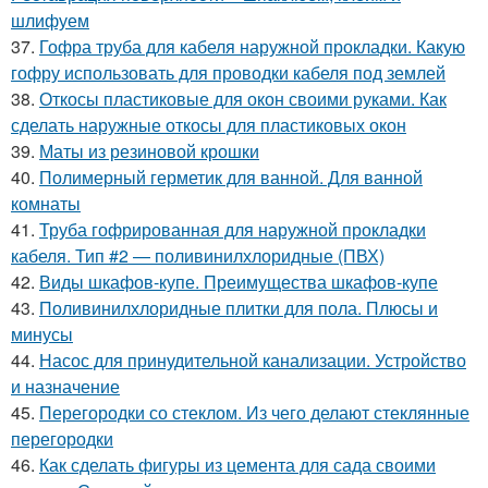
шлифуем
37.
Гофра труба для кабеля наружной прокладки. Какую
гофру использовать для проводки кабеля под землей
38.
Откосы пластиковые для окон своими руками. Как
сделать наружные откосы для пластиковых окон
39.
Маты из резиновой крошки
40.
Полимерный герметик для ванной. Для ванной
комнаты
41.
Труба гофрированная для наружной прокладки
кабеля. Тип #2 — поливинилхлоридные (ПВХ)
42.
Виды шкафов-купе. Преимущества шкафов-купе
43.
Поливинилхлоридные плитки для пола. Плюсы и
минусы
44.
Насос для принудительной канализации. Устройство
и назначение
45.
Перегородки со стеклом. Из чего делают стеклянные
перегородки
46.
Как сделать фигуры из цемента для сада своими