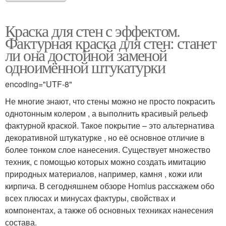
Краска для стен с эффектом.
Краски для внутренней
Фактурная краска для стен: станет
Краски для отделки
отделки
ли она достойной заменой
одноимённой штукатурки
encoding="UTF-8"
Краски для стен
Краска с эффектом
Не многие знают, что стены можно не просто покрасить
однотонным колером , а выполнить красивый рельеф
фактурной краской. Такое покрытие – это альтернатива
декоративной штукатурке , но её основное отличие в
Акрилатная краска
Краска для кухонь
более тонком слое нанесения. Существует множество
техник, с помощью которых можно создать имитацию
природных материалов, например, камня , кожи или
кирпича. В сегодняшнем обзоре Homius расскажем обо
всех плюсах и минусах фактуры, свойствах и
компонентах, а также об основных техниках нанесения
состава.