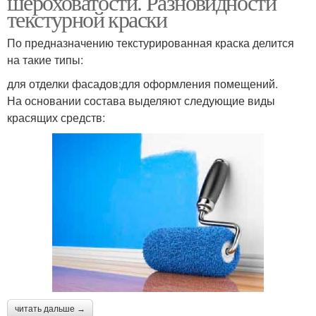
шероховатости. Разновидности
текстурной краски
По предназначению текстурированная краска делится
на такие типы:
Силиконовая краска
Латексная краска
для отделки фасадов;для оформления помещений.
На основании состава выделяют следующие виды
красящих средств:
Краска для внутренней
Краски для окраски
отделки
Краски для внутренней
Фактурная краска
и
Краска с бархатным
Декоративная краска
эффектом
читать дальше →