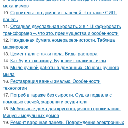
механизмов
10.
Строительство домов из панелей. Что такое СИП-
панель
11.
Откидная двуспальная кровать. 2 в 1 Шкаф-кровать
трансформер –, что это, преимущества и особенности
12.
Наждачная бумага номера зернистости. Таблица
маркировок
13.
Цемент для стяжки пола. Виды раствора
14.
Как бурят скважину. Бурение скважины-иглы
15.
Мыло ручной работы в домашних. Основы ручного
мыла
16.
Реставрация ванны эмалью. Особенности
технологии
17.
Погреб в гараже без сырости. Сушка подвала с
помощью свечей, жаровни и осушителя
18.
Мобильные дома для круглогодичного проживания.
Минусы модульных домов
19.
Ремонт варочная панель. Повреждение электронных