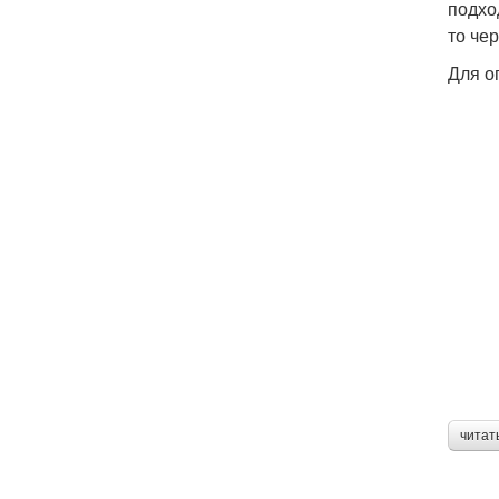
подхо
то че
Для о
читат