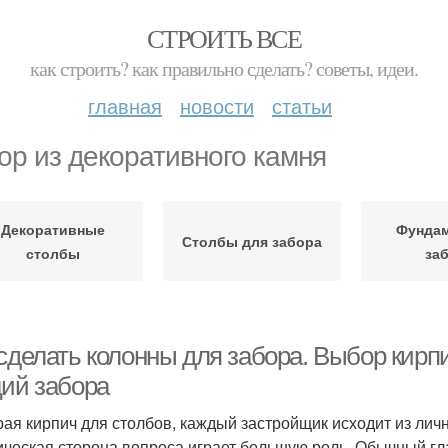
СТРОИТЬ ВСЕ
как строить? как правильно сделать? советы, идеи.
главная
новости
статьи
ор из декоративного камня
Декоративные
Фундам
Столбы для забора
столбы
за
 сделать колонны для забора. Выбор кирп
ций забора
ая кирпич для столбов, каждый застройщик исходит из личн
ическая сторона вопроса играет большую роль. Обычный г