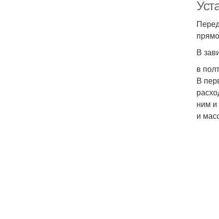
Уст
Перед
прямо
В зав
в пол
В пер
расхо
ним и
и мас