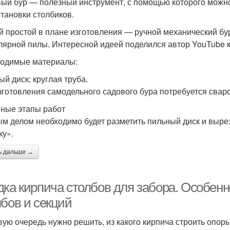
ый бур — полезный инструмент, с помощью которого можно 
становки столбиков.
 простой в плане изготовления — ручной механический бур,
лярной пилы. Интересной идеей поделился автор YouTube к
одимые материалы:
ый диск; круглая труба.
зготовления самодельного садового бура потребуется сваро
ные этапы работ
м делом необходимо будет разметить пильный диск и выре
ку».
ь дальше →
дка кирпича столбов для забора. Особен
лбов и секций
вую очередь нужно решить, из какого кирпича строить опоры