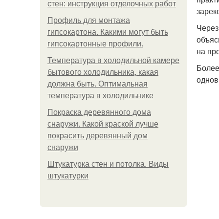
стен: инструкция отделочных работ
зарек
Профиль для монтажа
Через
гипсокартона. Какими могут быть
объяс
гипсокартонные профили.
на пр
Температура в холодильной камере
Более
бытового холодильника, какая
однов
должна быть. Оптимальная
температура в холодильнике
Покраска деревянного дома
снаружи. Какой краской лучше
покрасить деревянный дом
снаружи
Штукатурка стен и потолка. Виды
штукатурки