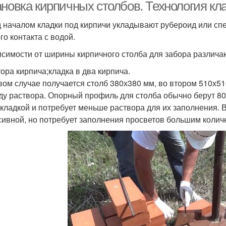
ановка кирпичных столбов. Технология кл
 началом кладки под кирпичи укладывают рубероид или сп
го контакта с водой.
исимости от ширины кирпичного столба для забора различа
тора кирпича;кладка в два кирпича.
вом случае получается столб 380х380 мм, во втором 510х5
ду раствора. Опорный профиль для столба обычно берут 8
 кладкой и потребует меньше раствора для их заполнения. 
сивной, но потребует заполнения просветов большим колич