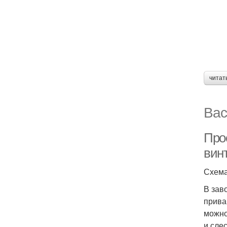
читат
Вас
Прос
вин
Схема
В зав
прива
можно
и сле