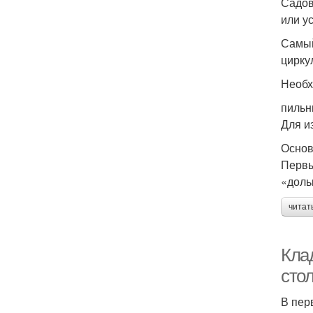
Садов
или у
Самый
цирку
Необх
пильн
Для и
Основ
Первы
«доль
читат
Кла
сто
В пер