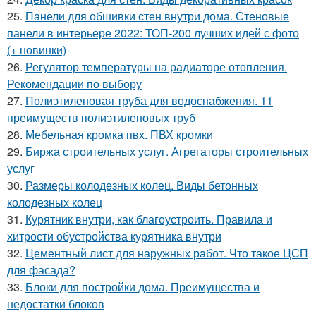
25.
Панели для обшивки стен внутри дома. Стеновые
панели в интерьере 2022: ТОП-200 лучших идей с фото
(+ новинки)
26.
Регулятор температуры на радиаторе отопления.
Рекомендации по выбору
27.
Полиэтиленовая труба для водоснабжения. 11
преимуществ полиэтиленовых труб
28.
Мебельная кромка пвх. ПВХ кромки
29.
Биржа строительных услуг. Агрегаторы строительных
услуг
30.
Размеры колодезных колец. Виды бетонных
колодезных колец
31.
Курятник внутри, как благоустроить. Правила и
хитрости обустройства курятника внутри
32.
Цементный лист для наружных работ. Что такое ЦСП
для фасада?
33.
Блоки для постройки дома. Преимущества и
недостатки блоков