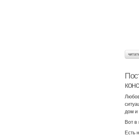
читат
Пос
конс
Любов
ситуа
дом и 
Вот в
Есть 