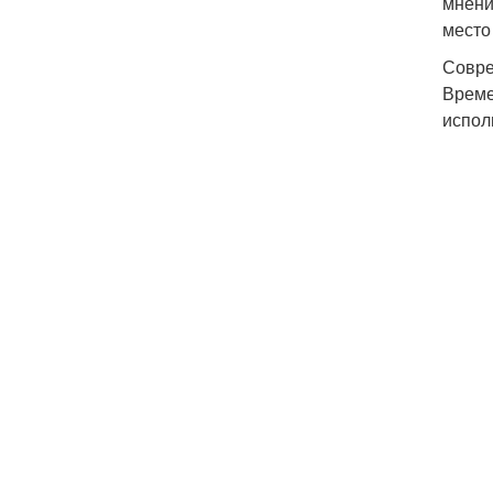
мнени
место
Совре
Време
испол