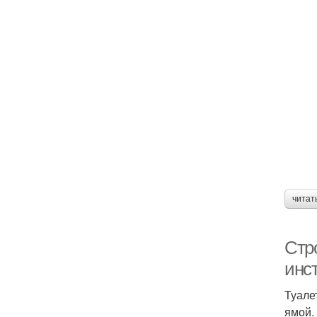
читат
Стро
инс
Туале
ямой.