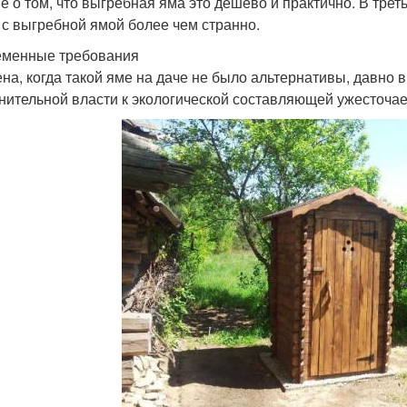
е о том, что выгребная яма это дёшево и практично. В трет
 с выгребной ямой более чем странно.
менные требования
на, когда такой яме на даче не было альтернативы, давно 
нительной власти к экологической составляющей ужесточае