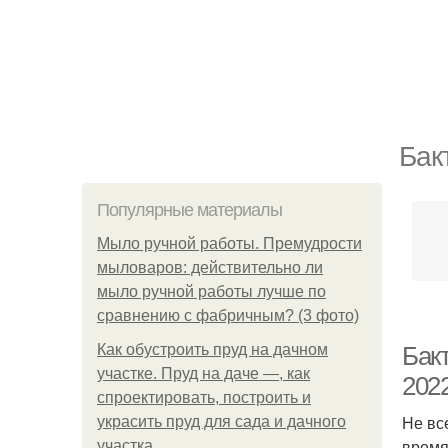
Бак
Популярные материалы
Мыло ручной работы. Премудрости
мыловаров: действительно ли
мыло ручной работы лучше по
сравнению с фабричным? (3 фото)
Как обустроить пруд на дачном
Бак
участке. Пруд на даче —, как
2022
спроектировать, построить и
Не вс
украсить пруд для сада и дачного
время
участка