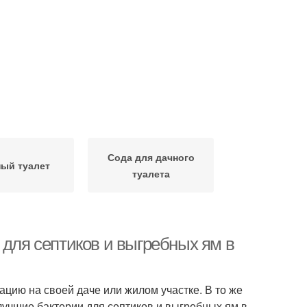
Сода для дачного
ый туалет
туалета
 для септиков и выгребных ям в
цию на своей даче или жилом участке. В то же
лучшие бактерии для септиков и выгребных ям в