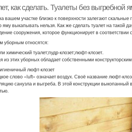
ет, как сделать. Туалеты без выгребной 
на вашем участке близко к поверхности залегают скальные 
то яму выкапывать нельзя. Как же сделать туалет на такой 
дение сооружения, которое функционирует в соответствии 
им уборным относятся:
или химический туалет;пудр-клозет;люфт-клозет.
я из этих уборных обладает собственными конструкторскими
Гигиеничный люфт-клозет
кое слово «luft» означает воздух. Своё название люфт-клоз
ляцию санузла и выгреба. В этой конструкции выкопанный 
тью.