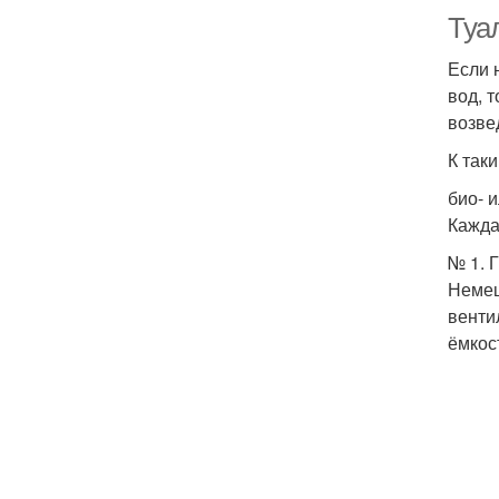
Туал
Если 
вод, 
возве
К так
био- 
Кажда
№ 1. 
Немец
венти
ёмкос