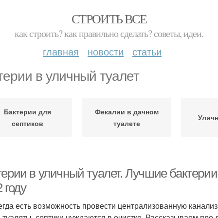
СТРОИТЬ ВСЕ
как строить? как правильно сделать? советы, идеи.
главная
новости
статьи
терии в уличный туалет
Бактерии для
Фекалии в дачном
Уличн
септиков
туалете
терии в уличный туалет. Лучшие бактерии
 году
егда есть возможность провести централизованную канализа
 туалеты, септики нуждаются в очистке. Рассказываем про 