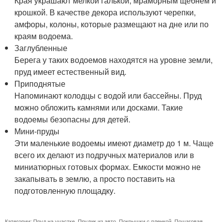
Края украшают мелкой галькой, мраморным щебнем и
крошкой. В качестве декора используют черепки,
амфоры, колоны, которые размещают на дне или по
краям водоема.
Заглубленные
Берега у таких водоемов находятся на уровне земли,
пруд имеет естественный вид.
Приподнятые
Напоминают колодцы с водой или бассейны. Пруд
можно обложить камнями или досками. Такие
водоемы безопасны для детей.
Мини-пруды
Эти маленькие водоемы имеют диаметр до 1 м. Чаще
всего их делают из подручных материалов или в
миниатюрных готовых формах. Емкости можно не
закапывать в землю, а просто поставить на
подготовленную площадку.
Категории:
Пруд на участке
,
Прудик из авто
,
Покрышки с пленкой
,
Пошаговая