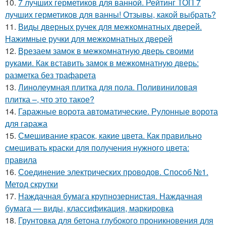
10.
7 лучших герметиков для ванной. Рейтинг ТОП 7
лучших герметиков для ванны! Отзывы, какой выбрать?
11.
Виды дверных ручек для межкомнатных дверей.
Нажимные ручки для межкомнатных дверей
12.
Врезаем замок в межкомнатную дверь своими
руками. Как вставить замок в межкомнатную дверь:
разметка без трафарета
13.
Линолеумная плитка для пола. Поливиниловая
плитка –, что это такое?
14.
Гаражные ворота автоматические. Рулонные ворота
для гаража
15.
Смешивание красок, какие цвета. Как правильно
смешивать краски для получения нужного цвета:
правила
16.
Соединение электрических проводов. Способ №1.
Метод скрутки
17.
Наждачная бумага крупнозернистая. Наждачная
бумага — виды, классификация, маркировка
18.
Грунтовка для бетона глубокого проникновения для