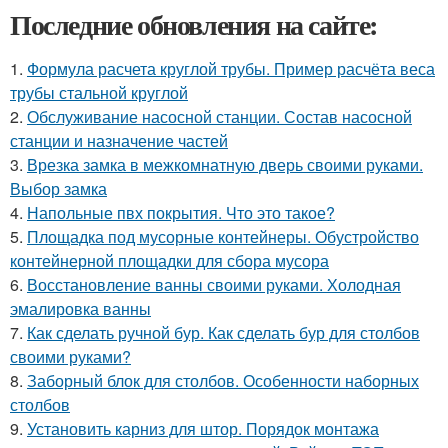
Последние обновления на сайте:
1.
Формула расчета круглой трубы. Пример расчёта веса
трубы стальной круглой
2.
Обслуживание насосной станции. Состав насосной
станции и назначение частей
3.
Врезка замка в межкомнатную дверь своими руками.
Выбор замка
4.
Напольные пвх покрытия. Что это такое?
5.
Площадка под мусорные контейнеры. Обустройство
контейнерной площадки для сбора мусора
6.
Восстановление ванны своими руками. Холодная
эмалировка ванны
7.
Как сделать ручной бур. Как сделать бур для столбов
своими руками?
8.
Заборный блок для столбов. Особенности наборных
столбов
9.
Установить карниз для штор. Порядок монтажа