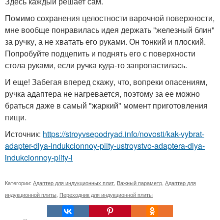
Здесь каждый решает сам.
Помимо сохранения целостности варочной поверхности,
мне вообще понравилась идея держать "железный блин"
за ручку, а не хватать его руками. Он тонкий и плоский.
Попробуйте подцепить и поднять его с поверхности
стола руками, если ручка куда-то запропастилась.
И еще! Забегая вперед скажу, что, вопреки опасениям,
ручка адаптера не нагревается, поэтому за ее можно
браться даже в самый "жаркий" момент приготовления
пищи.
Источник:
https://stroyvsepodryad.info/novosti/kak-vybrat-
adapter-dlya-indukcionnoy-plity-ustroystvo-adaptera-dlya-
indukcionnoy-plity-i
Категории:
Адаптер для индукционных плит
,
Важный параметр
,
Адаптер для
индукционной плиты
,
Переходник для индукционной плиты