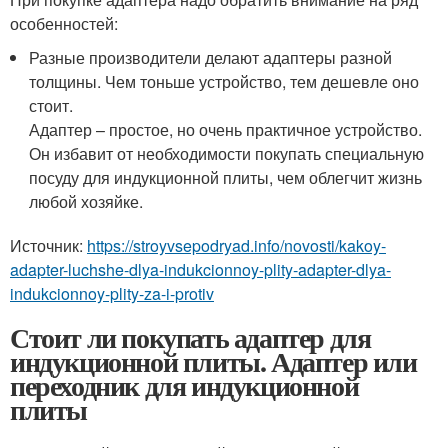
особенностей:
Разные производители делают адаптеры разной
толщины. Чем тоньше устройство, тем дешевле оно
стоит.
Адаптер – простое, но очень практичное устройство.
Он избавит от необходимости покупать специальную
посуду для индукционной плиты, чем облегчит жизнь
любой хозяйке.
Источник:
https://stroyvsepodryad.info/novosti/kakoy-
adapter-luchshe-dlya-indukcionnoy-plity-adapter-dlya-
indukcionnoy-plity-za-i-protiv
Стоит ли покупать адаптер для
индукционной плиты. Адаптер или
переходник для индукционной
плиты