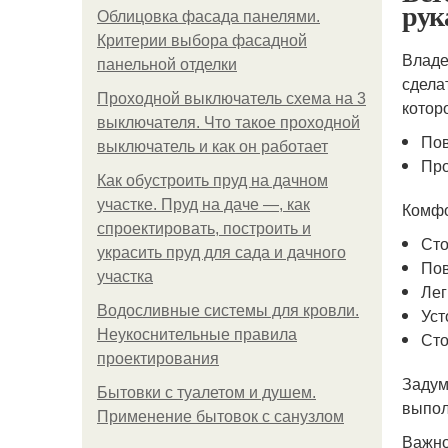
рук
Облицовка фасада панелями.
Критерии выбора фасадной
Владе
панельной отделки
сдела
Проходной выключатель схема на 3
котор
выключателя. Что такое проходной
Пов
выключатель и как он работает
Про
Как обустроить пруд на дачном
участке. Пруд на даче —, как
Комфо
спроектировать, построить и
Сто
украсить пруд для сада и дачного
Пов
участка
Лег
Водосливные системы для кровли.
Уст
Неукоснительные правила
Сто
проектирования
Задум
Бытовки с туалетом и душем.
выпол
Применение бытовок с санузлом
Важно