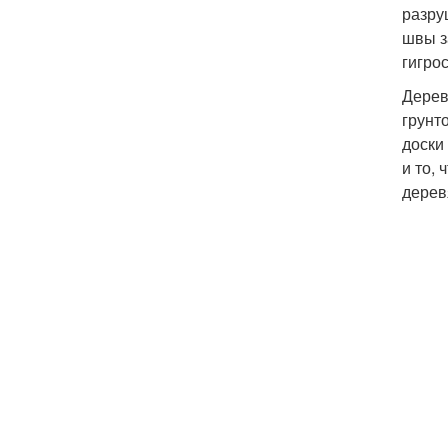
разру
швы з
гигро
Дерев
грунт
доски
и то,
дерев