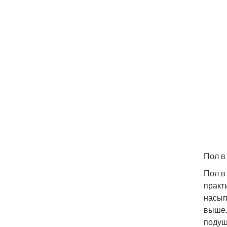
Пол в
Пол в
практ
насып
выше.
подуш