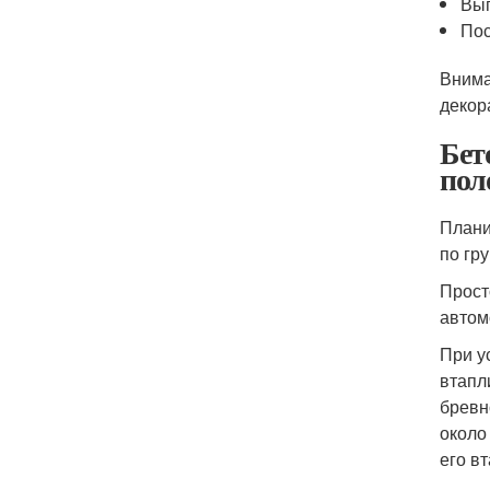
Вып
Пос
Внима
декор
Бет
пол
Плани
по гр
Прост
автом
При у
втапл
бревн
около
его в