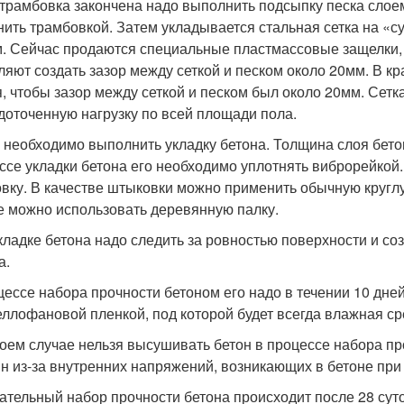
 трамбовка закончена надо выполнить подсыпку песка слое
нить трамбовкой. Затем укладывается стальная сетка на «с
. Сейчас продаются специальные пластмассовые защелки, 
ляют создать зазор между сеткой и песком около 20мм. В к
, чтобы зазор между сеткой и песком был около 20мм. Сетк
доточенную нагрузку по всей площади пола.
 необходимо выполнить укладку бетона. Толщина слоя бето
ссе укладки бетона его необходимо уплотнять виброрейкой.
вку. В качестве штыковки можно применить обычную кругл
е можно использовать деревянную палку.
кладке бетона надо следить за ровностью поверхности и со
а.
цессе набора прочности бетоном его надо в течении 10 дне
еллофановой пленкой, под которой будет всегда влажная ср
коем случае нельзя высушивать бетон в процессе набора про
н из-за внутренних напряжений, возникающих в бетоне при 
ательный набор прочности бетона происходит после 28 суто