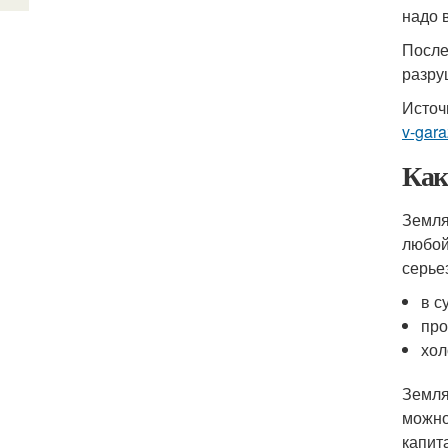
надо 
После
разру
Источ
v-gar
Как
Земля
любой
серье
в с
про
хол
Земля
можно
капит