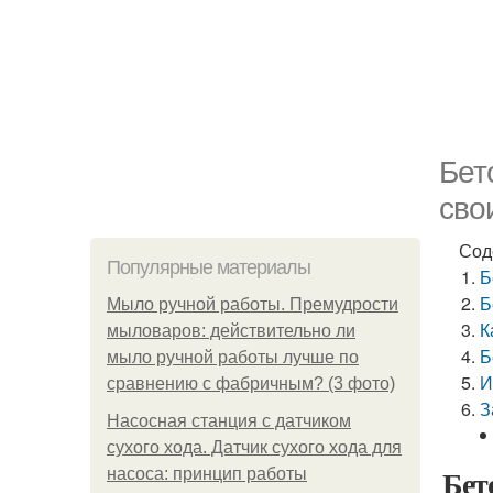
Бет
сво
Сод
Популярные материалы
Б
Б
Мыло ручной работы. Премудрости
К
мыловаров: действительно ли
Б
мыло ручной работы лучше по
И
сравнению с фабричным? (3 фото)
З
Насосная станция с датчиком
сухого хода. Датчик сухого хода для
Бет
насоса: принцип работы