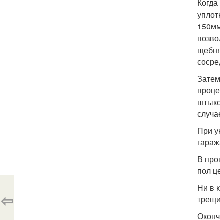
Когда
уплот
150мм
позво
щебня
сосре
Затем
проце
штыко
случа
При у
гараж
В про
пол ц
Ни в 
⇦
трещи
Оконч