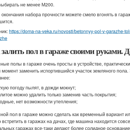
выбирать не менее М200.
 окончания набора прочности можете смело вгонять в гара
шится.
ник:
https://doma-na-veka.ru/novosti/betonnyy-pol-v-garazhe-to
azhe
 залить пол в гараже своими руками. Д
ные полы в гараже очень просты в устройстве, практическ
 момент заменить испортившийся участок земляного пола. 
знее:
ухую погоду пылят, в дожди мокнут;
литое можно удалить только заменив часть покрытия;
одные, нет возможности утепления;
ной пол в гараже можно сделать как временный вариант ил
 встретить в гаражах на дачах, где машина находится сов
альных гаражах все-таки делают более солидное основание