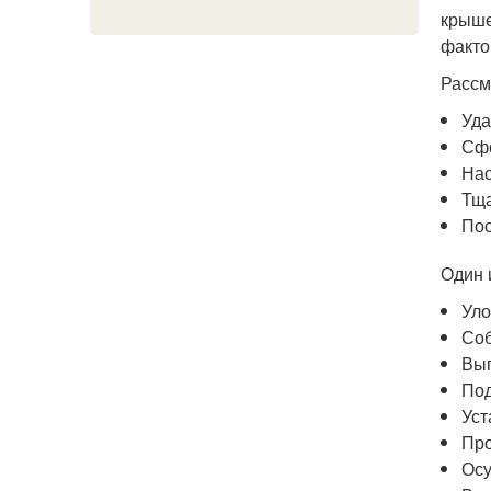
крыше
факто
Рассм
Уда
Сфо
Нас
Тща
Пос
Один 
Уло
Соб
Вып
Под
Уст
Про
Осу