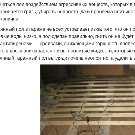
шаться под воздействием агрессивных веществ, которых в 
абивается грязь, убирать непросто, да и проблема впитыва
скопична.
янный пол в гараже не всех устраивает из-за того, что он 
овые воды низко, а пол сделан правильно, гнить он не буд
 антипиренами — средвами, снижающими горючесть древесин
 что в доски впитывается грязь, пролитые жидкости, которы
янный гаражный пол выглядит очень неопрятно, а удалить в