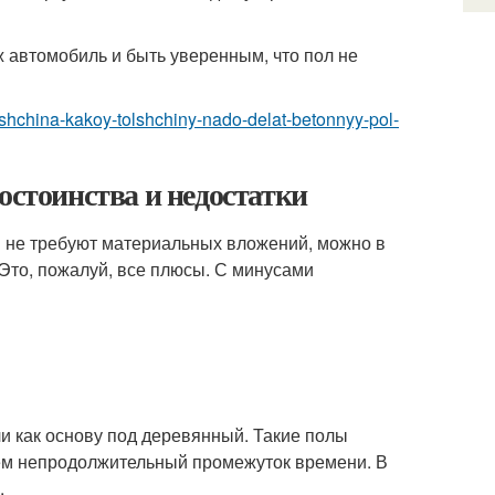
ж автомобиль и быть уверенным, что пол не
lshchina-kakoy-tolshchiny-nado-delat-betonnyy-pol-
остоинства и недостатки
и не требуют материальных вложений, можно в
Это, пожалуй, все плюсы. С минусами
и как основу под деревянный. Такие полы
сем непродолжительный промежуток времени. В
.