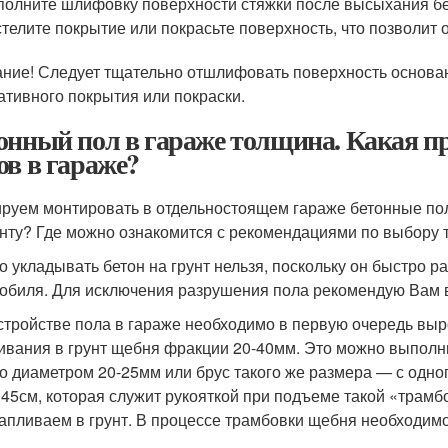
олните шлифовку поверхности стяжки после высыхания бе
телите покрытие или покрасьте поверхность, что позволит 
ние! Следует тщательно отшлифовать поверхность основа
ативного покрытия или покраски.
онный пол в гараже толщина. Какая 
ов в гараже?
руем монтировать в отдельностоящем гараже бетонные пол
унту? Где можно ознакомится с рекомендациями по выбору 
о укладывать бетон на грунт нельзя, поскольку он быстро р
обиля. Для исключения разрушения пола рекомендую Вам
стройстве пола в гараже необходимо в первую очередь выро
ивания в грунт щебня фракции 20-40мм. Это можно выполни
о диаметром 20-25мм или брус такого же размера — с одно
 45см, которая служит рукояткой при подъеме такой «трам
тапливаем в грунт. В процессе трамбовки щебня необходим