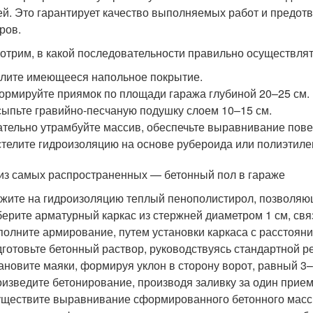
й. Это гарантирует качество выполняемых работ и предот
ров.
отрим, в какой последовательности правильно осуществлят
лите имеющееся напольное покрытие.
рмируйте приямок по площади гаража глубиной 20–25 см.
ыпьте гравийно-песчаную подушку слоем 10–15 см.
тельно утрамбуйте массив, обеспечьте выравнивание пове
телите гидроизоляцию на основе рубероида или полиэтиле
из самых распространенных — бетонный пол в гараже
жите на гидроизоляцию теплый пенополистирол, позволяющ
ерите арматурный каркас из стержней диаметром 1 см, свя
олните армирование, путем установки каркаса с расстояни
готовьте бетонный раствор, руководствуясь стандартной р
ановите маяки, формируя уклон в сторону ворот, равный 3–
изведите бетонирование, производя заливку за один прием
ществите выравнивание сформированного бетонного масс