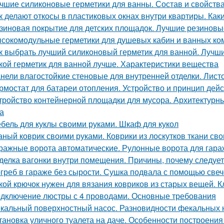
чшие силиконовые герметики для ванны. Состав и свойства
к делают откосы в пластиковых окнах внутри квартиры. Как
зиновая покрытие для детских площадок. Лучшие резиновые
сокомодульные герметики для душевых кабин и ванных ко
к выбрать лучший силиконовый герметик для ванной. Лучш
кой герметик для ванной лучше. Характеристики вещества
нели влагостойкие стеновые для внутренней отделки. Лист
рмостат для батареи отопления. Устройство и принцип дей
тройство контейнерной площадки для мусора. Архитектурн
а
бель для куклы своими руками. Шкаф для кукол
аный коврик своими руками. Коврики из лоскутков ткани св
ражные ворота автоматические. Рулонные ворота для гара
делка вагонки внутри помещения. Причины, почему следует
греб в гараже без сырости. Сушка подвала с помощью свеч
кой крючок нужен для вязания ковриков из старых вещей. 
дключение люстры с 4 проводами. Основные требования
кальный поверхностный насос. Разновидности фекальных 
тановка уличного туалета на даче. Особенности построения