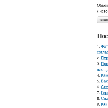
Объек
Листо
читат
Пос
1.
Фот
согла
2.
Пер
3.
Про
площ
4.
Как
5.
Вак
6.
Схе
7.
Гер
8.
Сва
9.
Как