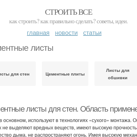
СТРОИТЬ ВСЕ
как строить? как правильно сделать? советы, идеи.
главная
новости
статьи
ентные листы
Листы для
исты для стен
Цементные плиты
обшивки
ентные листы для стен. Область примен
в основном, используют в технологиях «сухого» монтажа. О
ак не выделяют вредных веществ, имеют высокую прочност
ество дыма, не распространяют огонь. Имея высокую меха