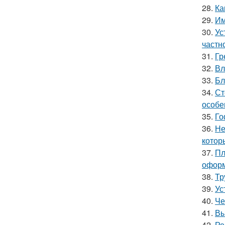
28.
Ка
29.
Им
30.
Ус
частн
31.
Гр
32.
Вл
33.
Бл
34.
Ст
особе
35.
Го
36.
Не
котор
37.
Пл
оформ
38.
Тр
39.
Ус
40.
Че
41.
Вы
42.
Ре