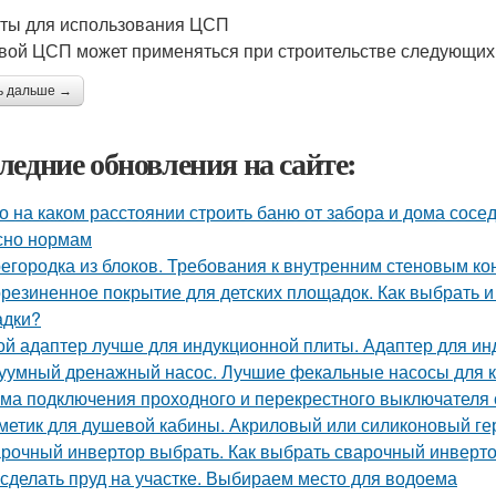
ты для использования ЦСП
вой ЦСП может применяться при строительстве следующих 
ь дальше →
ледние обновления на сайте:
о на каком расстоянии строить баню от забора и дома сосе
сно нормам
егородка из блоков. Требования к внутренним стеновым ко
резиненное покрытие для детских площадок. Как выбрать и
адки?
ой адаптер лучше для индукционной плиты. Адаптер для ин
уумный дренажный насос. Лучшие фекальные насосы для 
ма подключения проходного и перекрестного выключателя с
метик для душевой кабины. Акриловый или силиконовый ге
рочный инвертор выбрать. Как выбрать сварочный инверт
 сделать пруд на участке. Выбираем место для водоема