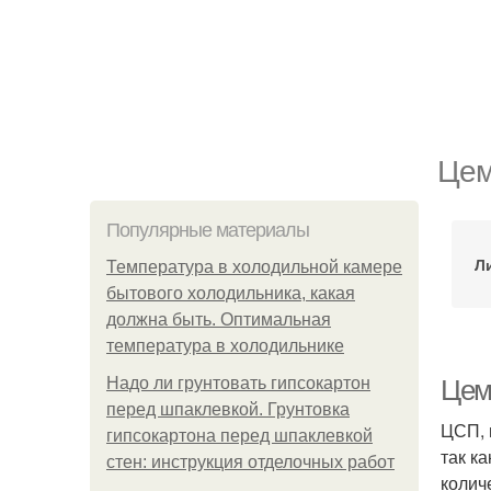
Цем
Популярные материалы
Л
Температура в холодильной камере
бытового холодильника, какая
должна быть. Оптимальная
температура в холодильнике
Надо ли грунтовать гипсокартон
Цем
перед шпаклевкой. Грунтовка
ЦСП, 
гипсокартона перед шпаклевкой
так к
стен: инструкция отделочных работ
колич