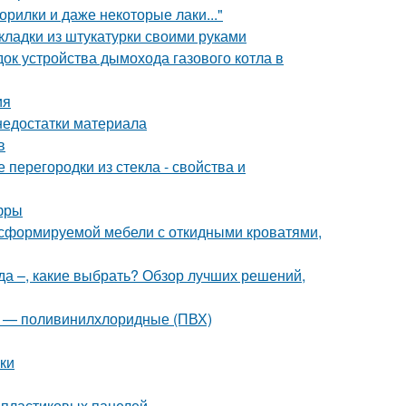
орилки и даже некоторые лаки..."
кладки из штукатурки своими руками
ок устройства дымохода газового котла в
ия
недостатки материала
в
перегородки из стекла - свойства и
фры
сформируемой мебели с откидными кроватями,
да –, какие выбрать? Обзор лучших решений,
2 — поливинилхлоридные (ПВХ)
лки
 пластиковых панелей