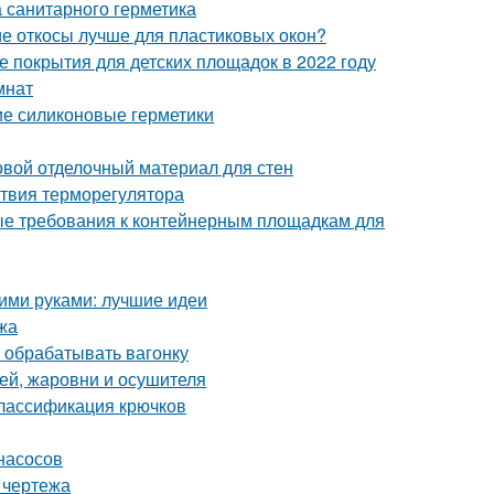
 санитарного герметика
ие откосы лучше для пластиковых окон?
 покрытия для детских площадок в 2022 году
мнат
ие силиконовые герметики
овой отделочный материал для стен
ствия терморегулятора
ые требования к контейнерным площадкам для
оими руками: лучшие идеи
жа
 обрабатывать вагонку
ей, жаровни и осушителя
Классификация крючков
насосов
 чертежа