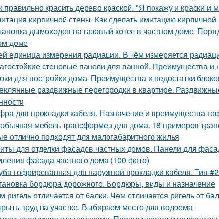
к правильно красить дерево краской. "Я покажу и краски и м
итация кирпичной стены. Как сделать имитацию кирпичной 
тановка дымоходов на газовый котел в частном доме. Поряд
ом доме
ей единица измерения радиации. В чём измеряется радиац
агостойкие стеновые панели для ванной. Преимущества и 
оки для постройки дома. Преимущества и недостатки блоко
еклянные раздвижные перегородки в квартире. Раздвижные 
нности
фра для прокладки кабеля. Назначение и преимущества го
обычная мебель трансформер для дома. 18 примеров тран
ые отлично подходят для малогабаритного жилья
иты для отделки фасадов частных домов. Панели для фаса
ления фасада частного дома (100 фото)
уба гофрированная для наружной прокладки кабеля. Тип #
тановка бордюра дорожного. Бордюры, виды и назначение
м ригель отличается от балки. Чем отличается ригель от ба
рыть пруд на участке. Выбираем место для водоема
монт пластиковыми панелями. Преимущества и недостатки