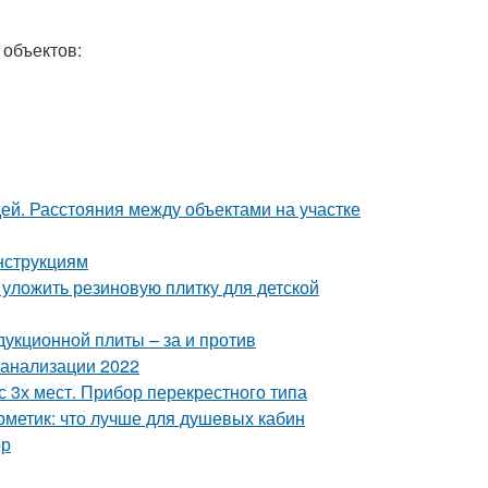
объектов:
дей. Расстояния между объектами на участке
нструкциям
 уложить резиновую плитку для детской
дукционной плиты – за и против
канализации 2022
 3х мест. Прибор перекрестного типа
рметик: что лучше для душевых кабин
ор