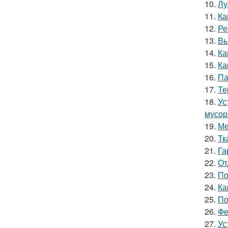
10.
Лу
11.
Ка
12.
Ре
13.
Вы
14.
Ка
15.
Ка
16.
Па
17.
Те
18.
Ус
мусор
19.
Ме
20.
Тк
21.
Га
22.
От
23.
По
24.
Ка
25.
По
26.
Фе
27.
Ус