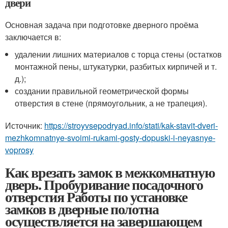
двери
Основная задача при подготовке дверного проёма
заключается в:
удалении лишних материалов с торца стены (остатков
монтажной пены, штукатурки, разбитых кирпичей и т.
д.);
создании правильной геометрической формы
отверстия в стене (прямоугольник, а не трапеция).
Источник:
https://stroyvsepodryad.info/stati/kak-stavit-dveri-
mezhkomnatnye-svoimi-rukami-gosty-dopuski-i-neyasnye-
voprosy
Как врезать замок в межкомнатную
дверь. Пробуривание посадочного
отверстия Работы по установке
замков в дверные полотна
осуществляется на завершающем