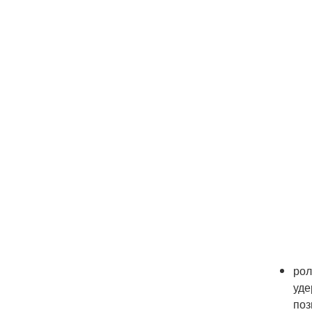
рол
уде
поз