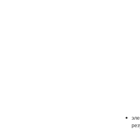
эле
рез