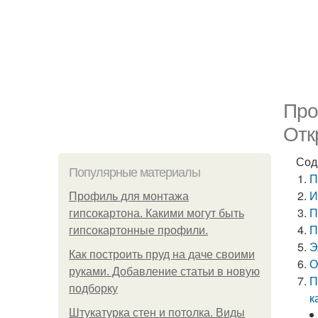
Про
Отк
Сод
Популярные материалы
П
И
Профиль для монтажа
П
гипсокартона. Какими могут быть
П
гипсокартонные профили.
Э
Как построить пруд на даче своими
О
руками. Добавление статьи в новую
П
подборку
к
Штукатурка стен и потолка. Виды