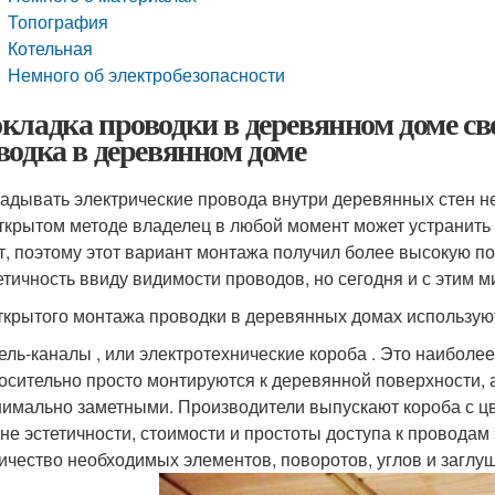
Топография
Котельная
Немного об электробезопасности
кладка проводки в деревянном доме с
водка в деревянном доме
адывать электрические провода внутри деревянных стен не 
ткрытом методе владелец в любой момент может устранить н
т, поэтому этот вариант монтажа получил более высокую по
етичность ввиду видимости проводов, но сегодня и с этим 
ткрытого монтажа проводки в деревянных домах использую
ель-каналы , или электротехнические короба . Это наиболе
осительно просто монтируются к деревянной поверхности, а
имально заметными. Производители выпускают короба с цв
не эстетичности, стоимости и простоты доступа к проводам
ичество необходимых элементов, поворотов, углов и заглуше