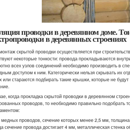
ляция проводки в деревянном доме. То
ктропроводки в деревянных строениях
 монтаж скрытой проводки осуществляется при строительст
твуют некоторые тонкости: провода прокладываются внутри
ютно всех узлов соединений необходимо производить в спе
дным доступом к ним. Категорически нельзя скрывать их от
х или стараются подбирать такие крышки, которые не будут
ние.
чае, когда прокладка скрытой проводки в деревянном строе
рованных проводов, то необходимо правильно подобрать то
ламентом:
 медных проводов, сечение которых менее 2,5 мм, толщина
да сечение провода достигает 4 мм, металлическая стенка о