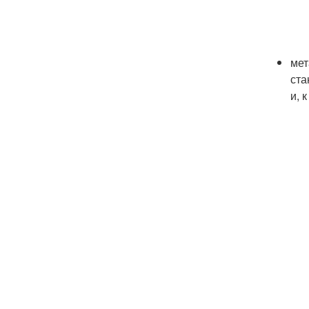
мет
ста
и, 