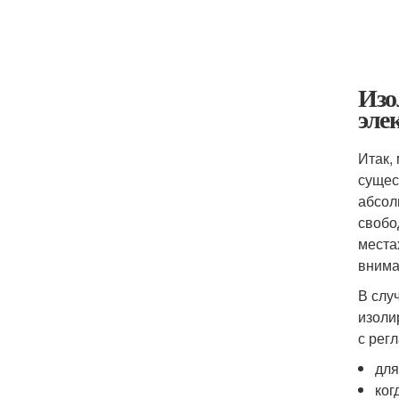
Изо
эле
Итак,
сущес
абсол
свобо
места
внима
В слу
изоли
с рег
для
ког