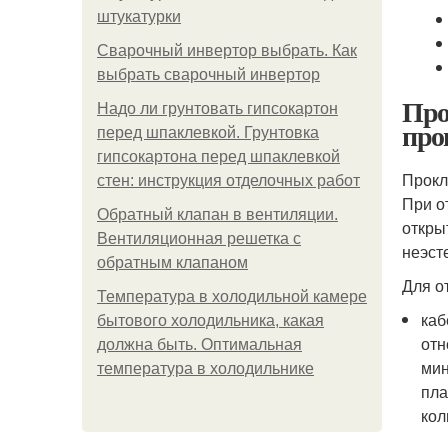
штукатурки
Сварочный инвертор выбрать. Как
выбрать сварочный инвертор
Про
Надо ли грунтовать гипсокартон
про
перед шпаклевкой. Грунтовка
гипсокартона перед шпаклевкой
Прокл
стен: инструкция отделочных работ
При о
Обратный клапан в вентиляции.
откры
Вентиляционная решетка с
неэст
обратным клапаном
Для о
Температура в холодильной камере
каб
бытового холодильника, какая
отн
должна быть. Оптимальная
мин
температура в холодильнике
пла
кол