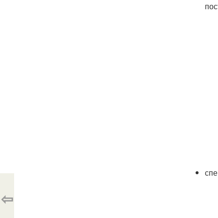
пос
спе
⇦