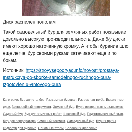
Диск распилен пополам
Такой самодельный бур для земляных работ показывает
довольно высокую производительность. Даже б/у диски
имеют хорошо наточенную кромку. А чтобы бурение шло
еще легче, бур своими руками затачивают еще и по
бокам.
Источник:
https://stroyvsepodryad.info/novosti/prostaya-
instrukciya-po-sborke-samodelnogo-ruchnogo-bura-
izgotovlenie-vintovogo-bura
Категории:
Бур для столбов
,
Разъемная буровая
,
Разъемная труба
,
Бюджетные
идеи
,
Землеройный инструмент
,
Земляной бур
,
Бур с возвратным механизмом
,
Садовый бур
,
Бур для земляных работ
,
Шнековый бур
,
Подготовительный этап
,
Бур для перфоратора
,
Сменный элемент
,
Самодельный бур
,
Бур из трубы
,
Гидробур для бурения
,
Основные этапы
,
Способ из крепления