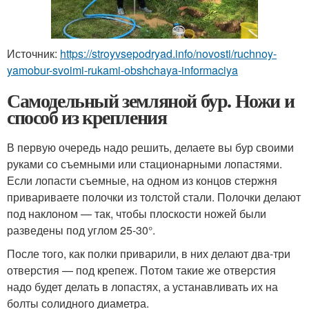
Источник:
https://stroyvsepodryad.info/novosti/ruchnoy-
yamobur-svoimi-rukami-obshchaya-informaciya
Самодельный земляной бур. Ножи и
способ из крепления
В первую очередь надо решить, делаете вы бур своими
руками со съемными или стационарными лопастями.
Если лопасти съемные, на одном из концов стержня
привариваете полочки из толстой стали. Полочки делают
под наклоном — так, чтобы плоскости ножей были
разведены под углом 25-30°.
После того, как полки приварили, в них делают два-три
отверстия — под крепеж. Потом такие же отверстия
надо будет делать в лопастях, а устанавливать их на
болты солидного диаметра.