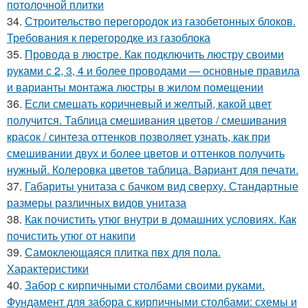
потолочной плитки
34.
Строительство перегородок из газобетонных блоков.
Требования к перегородке из газоблока
35.
Провода в люстре. Как подключить люстру своими
руками с 2, 3, 4 и более проводами — основные правила
и варианты монтажа люстры в жилом помещении
36.
Если смешать коричневый и желтый, какой цвет
получится. Таблица смешивания цветов / смешивания
красок / синтеза оттенков позволяет узнать, как при
смешивании двух и более цветов и оттенков получить
нужный. Колеровка цветов таблица. Вариант для печати.
37.
Габариты унитаза с бачком вид сверху. Стандартные
размеры различных видов унитаза
38.
Как почистить утюг внутри в домашних условиях. Как
почистить утюг от накипи
39.
Самоклеющаяся плитка пвх для пола.
Характеристики
40.
Забор с кирпичными столбами своими руками.
Фундамент для забора с кирпичными столбами: схемы и