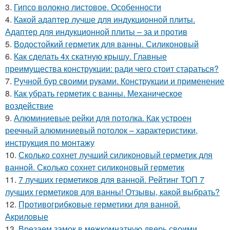
3.
Гипсо волокно листовое. Особенности
4.
Какой адаптер лучше для индукционной плиты.
Адаптер для индукционной плиты – за и против
5.
Водостойкий герметик для ванны. Силиконовый
6.
Как сделать 4х скатную крышу. Главные
преимущества конструкции: ради чего стоит стараться?
7.
Ручной бур своими руками. Конструкции и применение
8.
Как убрать герметик с ванны. Механическое
воздействие
9.
Алюминиевые рейки для потолка. Как устроен
реечный алюминиевый потолок – характеристики,
инструкция по монтажу
10.
Сколько сохнет лучший силиконовый герметик для
ванной. Сколько сохнет силиконовый герметик
11.
7 лучших герметиков для ванной. Рейтинг ТОП 7
лучших герметиков для ванны! Отзывы, какой выбрать?
12.
Противогрибковые герметики для ванной.
Акриловые
13.
Врезаем замок в межкомнатную дверь своими