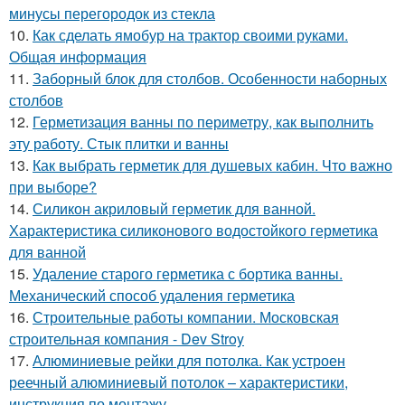
минусы перегородок из стекла
10.
Как сделать ямобур на трактор своими руками.
Общая информация
11.
Заборный блок для столбов. Особенности наборных
столбов
12.
Герметизация ванны по периметру, как выполнить
эту работу. Стык плитки и ванны
13.
Как выбрать герметик для душевых кабин. Что важно
при выборе?
14.
Силикон акриловый герметик для ванной.
Характеристика силиконового водостойкого герметика
для ванной
15.
Удаление старого герметика с бортика ванны.
Механический способ удаления герметика
16.
Строительные работы компании. Московская
строительная компания - Dev Stroy
17.
Алюминиевые рейки для потолка. Как устроен
реечный алюминиевый потолок – характеристики,
инструкция по монтажу