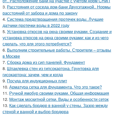
от.. Расположение бани на участке с учётом норм СНиП
3.
Расстояния от соседа дом-бани Двухэтажной.. Нормы
расстояний от забора и дома по закону
4.
Система предотвращения протечек воды. Лучшие
датчики протечки воды в 2022 году
5.
Установка откосов на окна своими руками. Создание и
установка откосов на окна своими руками: как и из чего
сделать, что для этого потребуется?
6.
Выполним строительные работы. Строители – отзывы
в Москве
7.
Сборка дома из сип панелей. Фундамент
8.
Шпаклевка стен из гипсокартона. Грунтовка для
гисокартона: зачем, чем и когда
9.
Посуда для индукционных плит
10.
Арматура сетка для фундамента. Что это такое?
11.
Ручной ямобур своими руками. Общая информация
12.
Монтаж москитной сетки. Виды и особенности сеток
13.
Как сделать бордюр в ванной у стены. Зазор между
стеной и ванной и выбор бордюра