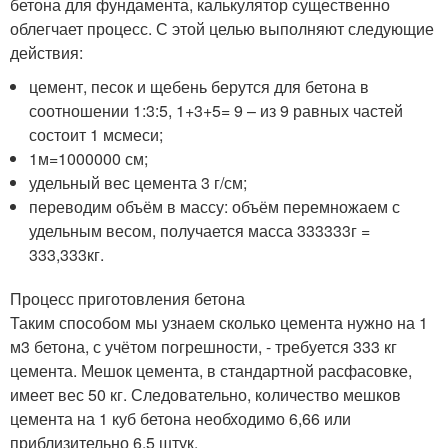
бетона для фундамента, калькулятор существенно
облегчает процесс. С этой целью выполняют следующие
действия:
цемент, песок и щебень берутся для бетона в
соотношении 1:3:5, 1+3+5= 9 – из 9 равных частей
состоит 1 м
смеси;
1м
=1000000 см
;
удельный вес цемента 3 г/см
;
переводим объём в массу: объём перемножаем с
удельным весом, получается масса 333333г =
333,333кг.
Процесс приготовления бетона
Таким способом мы узнаем сколько цемента нужно на 1
м3 бетона, с учётом погрешности, - требуется 333 кг
цемента. Мешок цемента, в стандартной расфасовке,
имеет вес 50 кг. Следовательно, количество мешков
цемента на 1 куб бетона необходимо 6,66 или
приблизительно 6,5 штук.