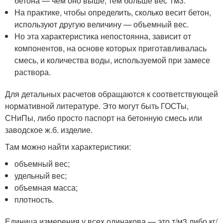
бетона — чем оно выше, тем больше вес 1м3.
На практике, чтобы определить, сколько весит бетон,
используют другую величину — объемный вес.
Но эта характеристика непостоянна, зависит от
компонентов, на основе которых приготавливалась
смесь, и количества воды, используемой при замесе
раствора.
Для детальных расчетов обращаются к соответствующей
нормативной литературе. Это могут быть ГОСТы,
СНиПы, либо просто паспорт на бетонную смесь или
заводское ж.б. изделие.
Там можно найти характеристики:
объемный вес;
удельный вес;
объемная масса;
плотность.
Единица измерения у всех одинакова — это т/м3 либо кг/