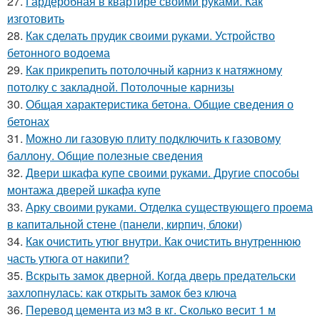
27.
Гардеробная в квартире своими руками. Как
изготовить
28.
Как сделать прудик своими руками. Устройство
бетонного водоема
29.
Как прикрепить потолочный карниз к натяжному
потолку с закладной. Потолочные карнизы
30.
Общая характеристика бетона. Общие сведения о
бетонах
31.
Можно ли газовую плиту подключить к газовому
баллону. Общие полезные сведения
32.
Двери шкафа купе своими руками. Другие способы
монтажа дверей шкафа купе
33.
Арку своими руками. Отделка существующего проема
в капитальной стене (панели, кирпич, блоки)
34.
Как очистить утюг внутри. Как очистить внутреннюю
часть утюга от накипи?
35.
Вскрыть замок дверной. Когда дверь предательски
захлопнулась: как открыть замок без ключа
36.
Перевод цемента из м3 в кг. Сколько весит 1 м