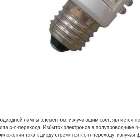
тодиодной лампы элементом, излучающим свет, является п
ипа p-n-перехода. Избыток электронов в полупроводнике n-
риложении тока к диоду стремятся к p-n-переходу, излучая ф