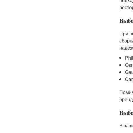
подхо
ресто
Выбо
При п
сборк
надеж
Phil
Osr
Ga
Cam
Помим
бренд
Выбо
В зав