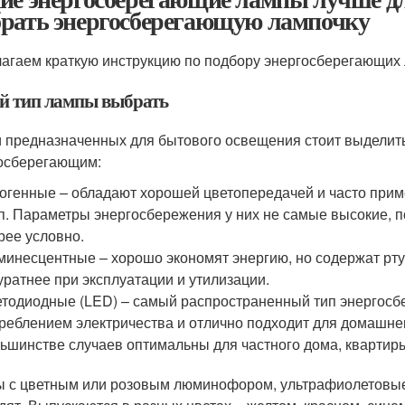
рать энергосберегающую лампочку
агаем краткую инструкцию по подбору энергосберегающих 
й тип лампы выбрать
 предназначенных для бытового освещения стоит выделить 
осберегающим:
огенные – обладают хорошей цветопередачей и часто прим
.п. Параметры энергосбережения у них не самые высокие, 
рее условно.
инесцентные – хорошо экономят энергию, но содержат ртут
уратнее при эксплуатации и утилизации.
тодиодные (LED) – самый распространенный тип энергосб
реблением электричества и отлично подходит для домашн
ьшинстве случаев оптимальны для частного дома, квартиры
 с цветным или розовым люминофором, ультрафиолетовые