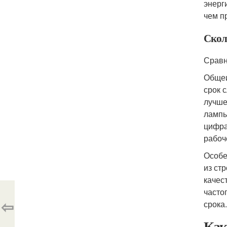
энерг
чем п
Скол
Сравн
Общеи
срок 
лучше
лампы 
цифра
рабоче
Особе
из ст
качес
часто
⇦
срока
Как