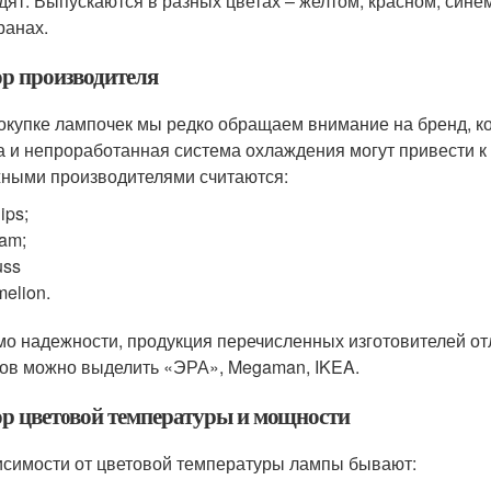
дят. Выпускаются в разных цветах – желтом, красном, синем
ранах.
р производителя
окупке лампочек мы редко обращаем внимание на бренд, ко
а и непроработанная система охлаждения могут привести к
ными производителями считаются:
ips;
am;
uss
elion.
о надежности, продукция перечисленных изготовителей от
ов можно выделить «ЭРА», Megaman, IKEA.
р цветовой температуры и мощности
исимости от цветовой температуры лампы бывают: