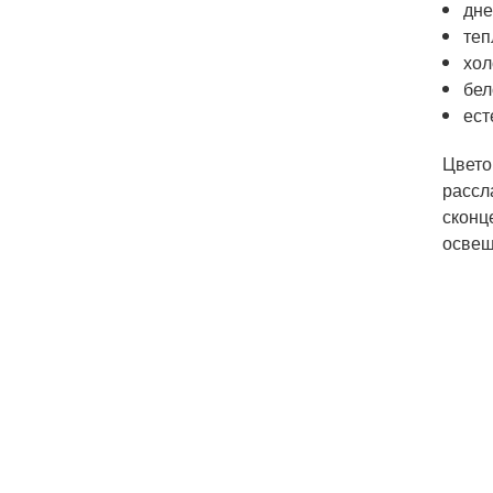
дне
теп
хол
бел
ест
Цвето
рассл
сконц
освещ