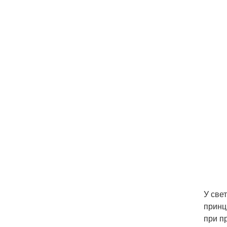
У све
принц
при п