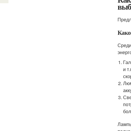
выб
Предл
Како
Среди
энерг
Гал
и т
ско
Люм
акк
Све
пот
бол
Лампы