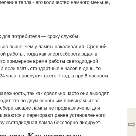
деление тепла - его количество намного меньше,
 для потребителя — сроку службы.
льно выше, чем у лампы накаливания. Средний
ной работы, тогда как энергосберегающая в
 что примерное время работы светодиодной
 а если взять стандартные 8 часов в день, то
4 часа, прослужит всего 1 год, а при 8-часовом
дежность, так как довольно часто они выходят
одит это по двум основным причинам: из-за
ргосберегающие лампы не предназначены для
ашиваются и перегорают ранее установленного
⇨
тру светодиодная лампа бесспорно лидирует.
я дома. Как правильно