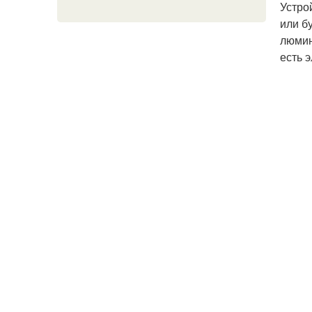
Устро
или б
люмин
есть 