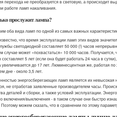
ия перехода не преобразуется в световую, а происходит вы
ри работе ламп накаливания.
ько прослужит лампа?
им оба вида ламп по одной из самых важных характеристик
звестно, что время эксплуатации ламп этих видов значите
службы светодиодной составляет 50 000 (!) часов непрерыв
м случае может «похвастаться» 10 000 часов. Получается,
составляет 5 лет (если она будет работать 24 часа в сутки),
 увеличивается до 17 лет. Люминесцентная же, работая по 2
м дне - около 3,5 лет.
нностью энергосберегающих ламп является их невысокая на
роя, не отработав заявленные производителем часы. Происх
тва деталей и сборки, а также условий эксплуатации. Эне
го включения/выключения - в таком случае они быстро изн
. Поэтому можем сказать, что в сравнении по этому параме
ие энергосберегающие лампы лучше дл