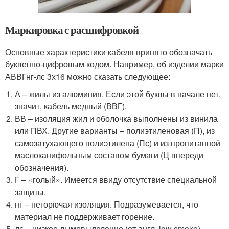
Маркировка с расшифровкой
Основные характеристики кабеля принято обозначать
буквенно-цифровым кодом. Например, об изделии марки
АВВГнг-лс 3х16 можно сказать следующее:
А – жилы из алюминия. Если этой буквы в начале нет,
значит, кабель медный (ВВГ).
ВВ – изоляция жил и оболочка выполнены из винила
или ПВХ. Другие варианты – полиэтиленовая (П), из
самозатухающего полиэтилена (Пс) и из пропитанной
маслоканифольным составом бумаги (Ц впереди
обозначения).
Г – «голый». Имеется ввиду отсутствие специальной
защиты.
нг – негорючая изоляция. Подразумевается, что
материал не поддерживает горение.
лс – низкое дымовыделение (от англ. low smoke).