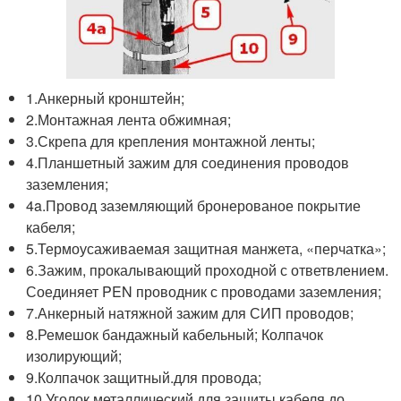
1.Анкерный кронштейн;
2.Монтажная лента обжимная;
3.Скрепа для крепления монтажной ленты;
4.Планшетный зажим для соединения проводов
заземления;
4a.Провод заземляющий бронерованое покрытие
кабеля;
5.Термоусаживаемая защитная манжета, «перчатка»;
6.Зажим, прокалывающий проходной с ответвлением.
Соединяет PEN проводник с проводами заземления;
7.Анкерный натяжной зажим для СИП проводов;
8.Ремешок бандажный кабельный; Колпачок
изолирующий;
9.Колпачок защитный.для провода;
10.Уголок металлический для защиты кабеля до