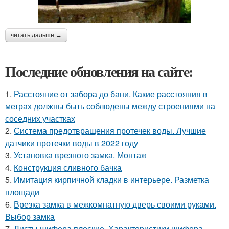
читать дальше →
Последние обновления на сайте:
1.
Расстояние от забора до бани. Какие расстояния в
метрах должны быть соблюдены между строениями на
соседних участках
2.
Система предотвращения протечек воды. Лучшие
датчики протечки воды в 2022 году
3.
Установка врезного замка. Монтаж
4.
Конструкция сливного бачка
5.
Имитация кирпичной кладки в интерьере. Разметка
площади
6.
Врезка замка в межкомнатную дверь своими руками.
Выбор замка
7.
Листы шифера плоские. Характеристики шифера