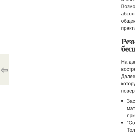
Возмо
абсол
общем
практ
Рез
бес
На да
⇦
востр
Далее
котор
повер
Зас
мат
ярк
"Co
Тол