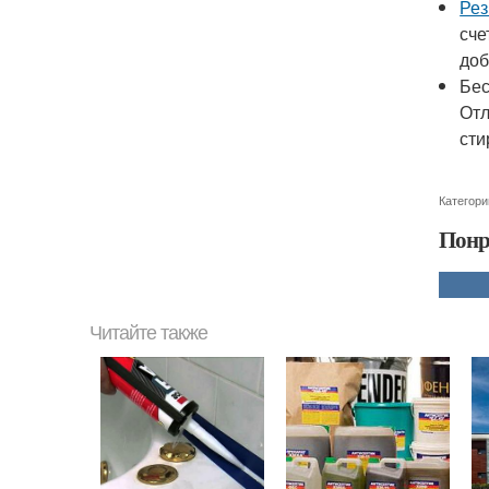
Рез
сче
доб
Бес
Отл
сти
Категори
Понр
Читайте также