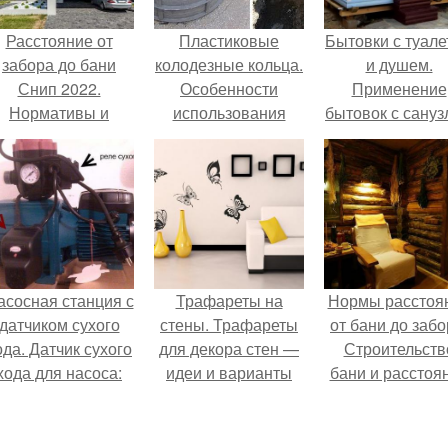
Расстояние от
Пластиковые
Бытовки с туал
забора до бани
колодезные кольца.
и душем.
Снип 2022.
Особенности
Применение
Нормативы и
использования
бытовок с сану
законы
пластиковых колец
для колодца
асосная станция с
Трафареты на
Нормы расстоя
датчиком сухого
стены. Трафареты
от бани до забо
ода. Датчик сухого
для декора стен —
Строительств
хода для насоса:
идеи и варианты
бани и расстоя
принцип работы
вырезания узоров
для нанесения
трафаретных