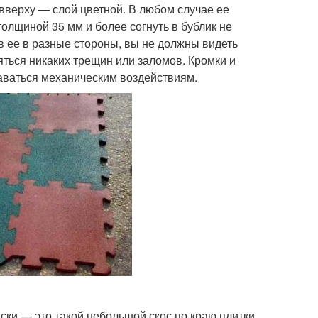
вверху — слой цветной. В любом случае ее
толщиной 35 мм и более согнуть в бублик не
ув ее в разные стороны, вы не должны видеть
яться никаких трещин или заломов. Кромки и
аваться механическим воздействиям.
ки — это такой небольшой скос по краю плитки.