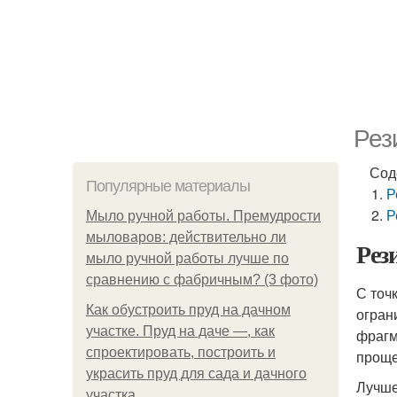
Рез
Сод
Популярные материалы
Р
Р
Мыло ручной работы. Премудрости
мыловаров: действительно ли
Рез
мыло ручной работы лучше по
сравнению с фабричным? (3 фото)
С точ
Как обустроить пруд на дачном
огран
участке. Пруд на даче —, как
фрагм
спроектировать, построить и
проще
украсить пруд для сада и дачного
Лучше
участка