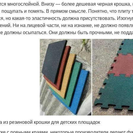
тся многослойной. Внизу — более дешевая черная крошка, 
 пощупать и помять. В прямом смысле. Понятно, что плиту 
ся, но какая-то эластичность должна присутствовать. Изогн
ений. Ни на лицевой части, ни на изнанке, не должно появл
не должны осыпаться. Они должны быть прочными, не подд
а из резиновой крошки для детских площадок
тке с ровными краями, некоторые производители делают фас