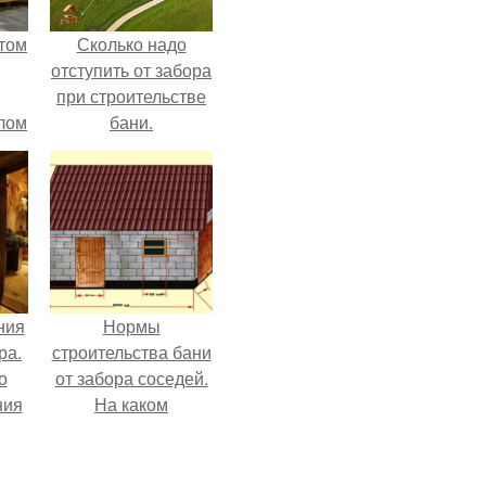
етом
Сколько надо
отступить от забора
при строительстве
злом
бани.
Законодательные и
реальные различия
между ИЖС, СНТ и
ДНО
ния
Нормы
ра.
строительства бани
о
от забора соседей.
ния
На каком
расстоянии строить
баню от забора и
дома соседей: