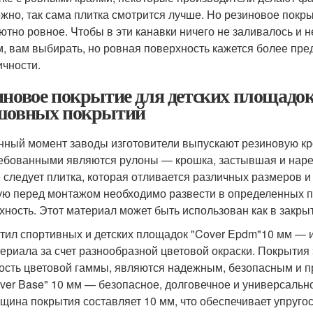
жно, так сама плитка смотрится лучше. Но резиновое покр
ютно ровное. Чтобы в эти канавки ничего не заливалось и н
, вам выбирать, но ровная поверхность кажется более пре
ичности.
иновое покрытие для детских площадо
шовных покрытий
нный момент заводы изготовители выпускают резиновую к
ебованными являются рулоны — крошка, застывшая и наре
 следует плитка, которая отливается различных размеров и
ую перед монтажом необходимо развести в определенных п
хность. Этот материал может быть использован как в закры
тил спортивных и детских площадок "Cover Epdm"10 мм — и
ериала за счет разнообразной цветовой окраски. Покрытия
ость цветовой гаммы, являются надежным, безопасным и 
ver Base" 10 мм — безопасное, долговечное и универсальн
щина покрытия составляет 10 мм, что обеспечивает упругос