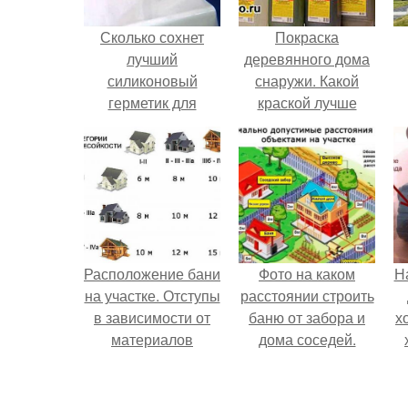
Сколько сохнет
Покраска
лучший
деревянного дома
силиконовый
снаружи. Какой
герметик для
краской лучше
ванной. Сколько
покрасить
сохнет
деревянный дом
силиконовый
снаружи
герметик
Расположение бани
Фото на каком
Н
на участке. Отступы
расстоянии строить
в зависимости от
баню от забора и
х
материалов
дома соседей.
Расстояния между
объектами на
участке согласно