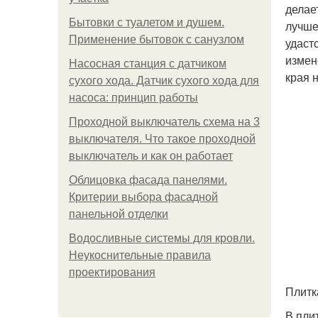
делае
Бытовки с туалетом и душем.
лучше
Применение бытовок с санузлом
удаст
измен
Насосная станция с датчиком
края 
сухого хода. Датчик сухого хода для
насоса: принцип работы
Проходной выключатель схема на 3
выключателя. Что такое проходной
выключатель и как он работает
Облицовка фасада панелями.
Критерии выбора фасадной
панельной отделки
Водосливные системы для кровли.
Неукоснительные правила
проектирования
Плитк
В пли