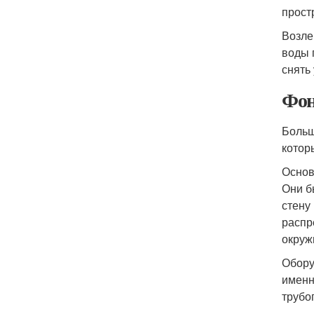
прост
Возле
воды 
снять
Фон
Больш
котор
Основ
Они б
стену
распр
окруж
Обору
именн
трубо