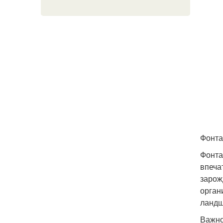
Фонта
Фонта
впеча
зарож
орган
ландш
Важно