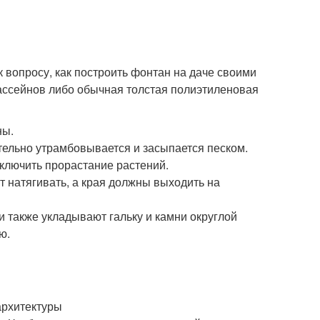
 вопросу, как построить фонтан на даче своими
 бассейнов либо обычная толстая полиэтиленовая
ны.
тельно утрамбовывается и засыпается песком.
сключить прорастание растений.
т натягивать, а края должны выходить на
 также укладывают гальку и камни округлой
ю.
архитектуры