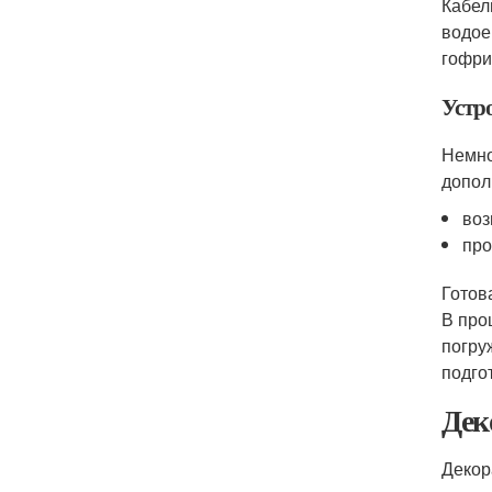
Кабел
водое
гофри
Устр
Немно
допол
воз
про
Готов
В про
погру
подго
Дек
Декор