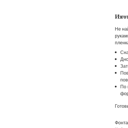
Изго
Не на
рукам
пленк
Сна
Дно
Зат
Пов
пов
По 
фор
Готов
Фонта