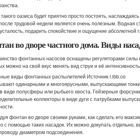
ранства.
 такого оазиса будет приятно просто постоять, наслаждаясь
после трудовой недели является очень полезным. Водная с
 усталость, подарить спокойствие и ощущение абсолютной
тан во дворе частного дома. Виды наса
инство фонтанных насосов оснащены регуляторами силы п
ых можно на свой вкус менять вид струи и её интенсивность
ные виды фонтанных распылителей Источник i.ibb.co
ывают одинарными и многоярусными, выпускающими тонки
 в виде полусферы или рыбьего хвоста. Гейзерные форсунк
еделительные коллекторы в виде дуги с патрубками выпуск
ности.
дуя фонтан во дворе своими руками, как сделать его мак
о с помощью таких насадок. Их можно докупать отдельно, 
проводу диаметром подсоединения.