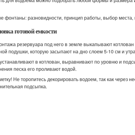
ть для водоема можно подобрать любой формы и размера И
е фонтаны: разновидности, принцип работы, выбор места, 
новка готовой емкости
онтажа резервуара под него в земле выкапывают котлован 
ной подушки, которую засыпают на дно слоем 5-10 см и ут
устанавливают в котлован, выравнивают по уровню и подсы
нения песка его проливают водой.
метку! Не торопитесь декорировать водоем, так как через не
нительная подсыпка.