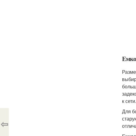
Емко
Разме
выбир
больш
задек
к сети
Для б
стару
⇦
отлич