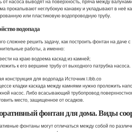
ь от насоса выводят на поверхность, пряча между валунами.
ма прокапывают неглубокую канавку и укладывают в неё ка
рованную или пластиковую водопроводную трубу.
ойство водопада
го сложнее решить задачу, как построить фонтан на даче 
нительные работы, а именно:
вести на краю водоема каскад из камней;
ложить к его вершине трубу от выходного патрубка насоса.
ая конструкция для водопада Источник i.ibb.co
цессе кладки каскада между камнями нужно проложить напо
жной насос. Либо всасывающий трубопровод поверхностного
товить место, защищенное от осадков.
оративный фонтан для дома. Виды со
ативные фонтаны могут отличаться между собой по различ