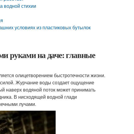
а водной стихии
ня
машних условиях из пластиковых бутылок
ми руками на даче: главные
ляется олицетворением быстротечности жизни.
 силой. Журчание воды создает ощущение
ый наверх водяной поток может принимать
дника. В нисходящей водной глади
нечными лучами.