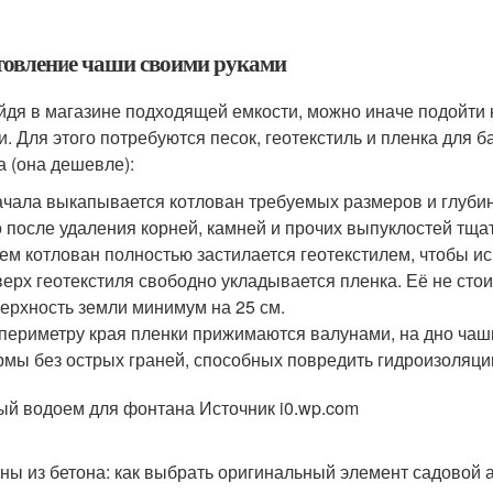
товление чаши своими руками
йдя в магазине подходящей емкости, можно иначе подойти к
и. Для этого потребуются песок, геотекстиль и пленка для
а (она дешевле):
чала выкапывается котлован требуемых размеров и глуби
 после удаления корней, камней и прочих выпуклостей тща
ем котлован полностью застилается геотекстилем, чтобы и
ерх геотекстиля свободно укладывается пленка. Её не стои
ерхность земли минимум на 25 см.
периметру края пленки прижимаются валунами, на дно чаши
мы без острых граней, способных повредить гидроизоляци
ый водоем для фонтана Источник i0.wp.com
ны из бетона: как выбрать оригинальный элемент садовой 