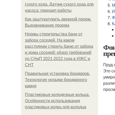
сухого хода. Датчик сухого хода для
М
насоса: принцип работы
И
Ф
Как заштукатурить дверной проем.
К
Выравнивание проема
Нормы строительства бани от
забора соседей. На каком
Фон
расстоянии строить баню от забора
пре
и дома соседей: обзор требований
по СНиП 2021-2022 года в ИЖС и
Пруд 
СНТ
Это с
Правильная установка бордюров.
умиро
Технология укладки бордюрного
разли
камня
просм
Пластиковые колодезные кольца.
Особенности использования
пластиковых колец для колодца