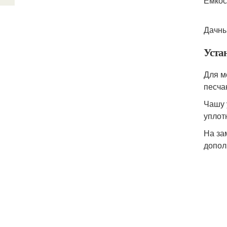
Емкос
Дачны
Уста
Для м
песча
Чашу 
уплот
На за
допол